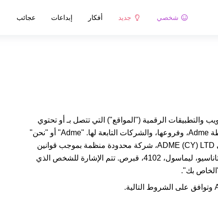
شخصي
جديد
أفكار
إبداعات
عجائب
 والتطبيقات الرقمية ("المواقع") التي تتصل بـ أو تحتوي
طة
Adme
، وفروعها، والشركات التابعة لها. "
Adme
" أو "نحن"
ي
ADME (CY) LTD
، شركة محدودة منظمة بموجب قوانين
قبرص، وتوجد في عنوان مكتب 101، 62 شارع أغيو أثاناسيو، ليماسول، 4102، قبرص. تتم الإشارة للشخص الذي
"الخاص بك".
وتوافق على الشروط التالية.