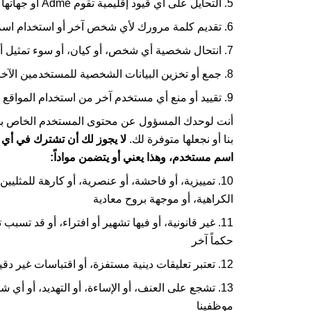
5. التحايل على أي قيود إقليمية تقوم
Adme
أو جهاتها
6. تقديم كلمة مرورك لأي شخص آخر أو استخدام اسم المستخدم وكلمة مرور شخص آخر
7. انتحال شخصية أي شخص، أو كيان، أو سوء تمثيل أي تابعية مع أي كيان أو شخص
8. جمع أو تخزين البيانات الشخصية للمستخدمين الآخرين
9. تقييد أو منع أي مستخدم آخر من استخدام المواقع
أنت لوحدك المسؤول عن محتوى المستخدم الخاص بك. ع
بنا أو نجعلها متوفرة لك.
لا يجوز لك أن تشترك في أي 
اسم مستخدم، وهذا يعني أو يتضمن مواداً:
10. تمييزية، أو فاحشة، أو عنصرية، أو كارهة للمثل
الكراهية، أو موجهة بروح معادية
11. غير قانونية، أو فيها تشهير أو افتراء، أو قد تسبب 
حكماً آخر
12. تعتبر تعليقات دينية مستفزة، أو اقتباسات غير دقيقة، أو مضللة للنصوص الدينية
13. تشجع على العنف، أو الإساءة، أو التهديد، أو
موظفينا