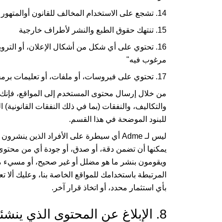
14. تشجع على الاستخدام المخالف للقانون أوالمتهور للأسلحة والأغراض الخطيرة، أو تسهل شراء الأسلحة النارية
15. تنتهك حقوق الطبع والنشر لأطراف خارجية
16. تحتوي على أي شكل من أشكال الإعلان، أو الترو
مرغوب فيه"
17. تحتوي على فيروسات، أو ملفات، أو تعليمات برمجية مصممة لتقاطع، أو تدمر، أو تحد من وظائف مواقعنا
من خلال إرسال محتوى المستخدم إلى المواقع، فإنك
والتكاليف، والنفقات (بما في ذلك النفقات القانونية)
للبنود الموضحة في هذا القسم.
ليس لـ
Adme
أي سيطرة على الأفراد الذين ينشرون 
يمكنها أن تضمن دقة، أو صدق، أو جودة أي من محت
ويقومون بنشر ما هو مضلل أو غير صحيح، أو مسيء 
المرتبطة باستخدامك للمواقع الخاصة بنا، وعليك ألا تع
بأي استثمار محدد، أو اتخاذ قرار آخر.
8. الإبلاغ عن المحتوى الذي ينشئه المستخدم