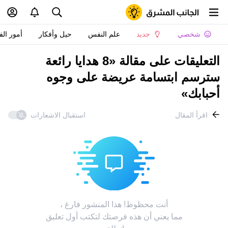
شخصي
جديد
علم النفس
حيل وأفكار
أمور الف
التعليقات على مقالة «8 هدايا رائعة
سترسم ابتسامة عريضة على وجوه
أحبابك»
اقرأ المقال
استقبال الاشعارات
أنت محظوظ! هذا المنشور فارغ ،
مما يعني أن هذه فرصتك لتكتب أول تعليق