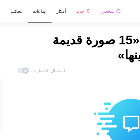
شخصي
جديد
أفكار
إبداعات
عجائب
التعليقات على مقالة «15 صورة قديمة
نها»
استقبال الاشعارات