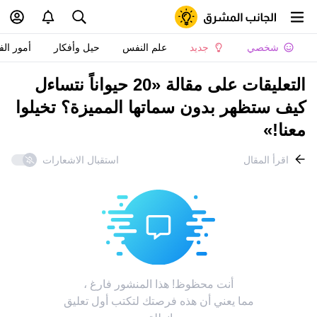
شخصي
جديد
علم النفس
حيل وأفكار
أمور الف
التعليقات على مقالة «20 حيواناً نتساءل
كيف ستظهر بدون سماتها المميزة؟ تخيلوا
معنا!»
اقرأ المقال
استقبال الاشعارات
أنت محظوظ! هذا المنشور فارغ ،
مما يعني أن هذه فرصتك لتكتب أول تعليق