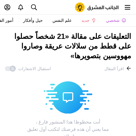
شخصي
جديد
علم النفس
حيل وأفكار
أمور الف
التعليقات على مقالة «21 شخصاً حصلوا
على قطط من سلالات عريقة وصاروا
مهووسين بتصويرها»
اقرأ المقال
استقبال الاشعارات
أنت محظوظ! هذا المنشور فارغ ،
مما يعني أن هذه فرصتك لتكتب أول تعليق