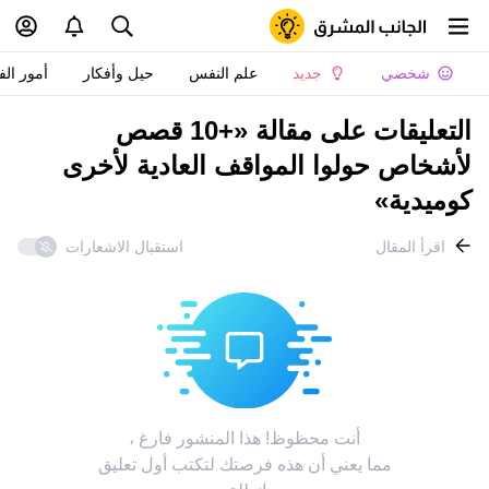
شخصي
جديد
علم النفس
حيل وأفكار
أمور الف
التعليقات على مقالة «+10 قصص
لأشخاص حولوا المواقف العادية لأخرى
كوميدية»
اقرأ المقال
استقبال الاشعارات
أنت محظوظ! هذا المنشور فارغ ،
مما يعني أن هذه فرصتك لتكتب أول تعليق