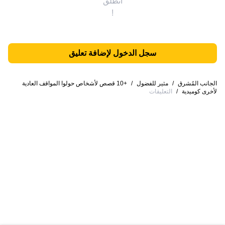
انطلق
!
سجل الدخول لإضافة تعليق
الجانب المُشرق
/
مثير للفضول
/
+10 قصص لأشخاص حولوا المواقف العادية
لأخرى كوميدية
/
التعليقات