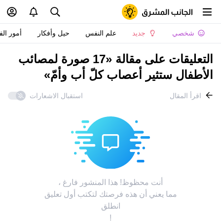
شخصي
جديد
علم النفس
حيل وأفكار
أمور الف
التعليقات على مقالة «17 صورة لمصائب
الأطفال ستثير أعصاب كلّ أب وأمّ»
اقرأ المقال
استقبال الاشعارات
أنت محظوظ! هذا المنشور فارغ ،
مما يعني أن هذه فرصتك لتكتب أول تعليق
انطلق
!