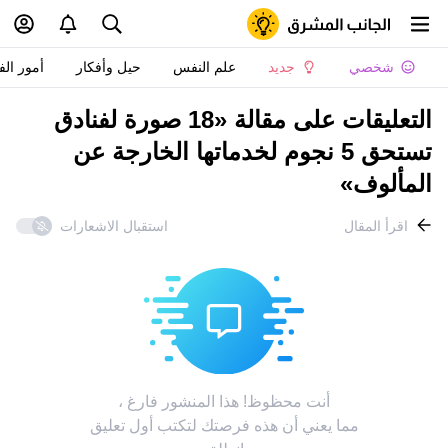
شخصي
جديد
علم النفس
حيل وأفكار
أمور الف
التعليقات على مقالة «18 صورة لفنادق
تستحق 5 نجوم لخدماتها الخارجة عن
المألوف»
اقرأ المقال
استقبال الاشعارات
أنت محظوظ! هذا المنشور فارغ ،
مما يعني أن هذه فرصتك لتكتب أول تعليق