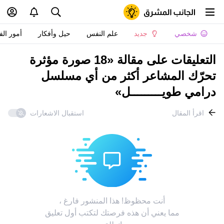
شخصي
جديد
علم النفس
حيل وأفكار
أمور الف
التعليقات على مقالة «18 صورة مؤثرة
تحرّك المشاعر أكثر من أي مسلسل
درامي طويـــــــــل»
اقرأ المقال
استقبال الاشعارات
أنت محظوظ! هذا المنشور فارغ ،
مما يعني أن هذه فرصتك لتكتب أول تعليق