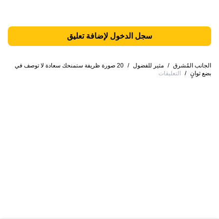
سجل الدخول لإضافة تعليق
الجانب المُشرق
/
مثير للفضول
/
20 صورة ظريفة ستمنحك سعادة لا توصف في
بضع ثوانٍ
/
التعليقات