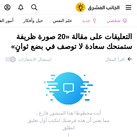
شخصي
جديد
علم النفس
حيل وأفكار
أمور الف
التعليقات على مقالة «20 صورة ظريفة
ستمنحك سعادة لا توصف في بضع ثوانٍ»
اقرأ المقال
استقبال الاشعارات
أنت محظوظ! هذا المنشور فارغ ،
مما يعني أن هذه فرصتك لتكتب أول تعليق
انطلق
!