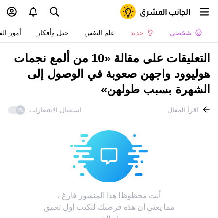
شخصي
جديد
علم النفس
حيل وأفكار
أمور الف
التعليقات على مقالة «10 من ألمع نجمات
هوليوود واجهن صعوبة في الوصول إلى
الشهرة بسبب طولهن»
اقرأ المقال
استقبال الاشعارات
أنت محظوظ! هذا المنشور فارغ ،
مما يعني أن هذه فرصتك لتكتب أول تعليق