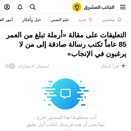
شخصي
جديد
علم النفس
حيل وأفكار
أمور الف
التعليقات على مقالة «أرملة تبلغ من العمر
85 عاماً تكتب رسالة صادقة إلى من لا
يرغبون في الإنجاب»
اقرأ المقال
استقبال الاشعارات
أنت محظوظ! هذا المنشور فارغ ،
مما يعني أن هذه فرصتك لتكتب أول تعليق