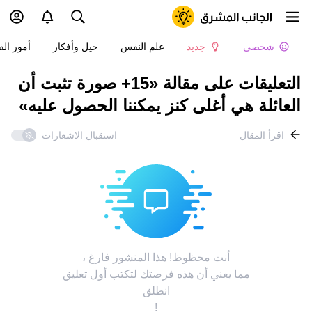
شخصي
جديد
علم النفس
حيل وأفكار
أمور الف
التعليقات على مقالة «15+ صورة تثبت أن
العائلة هي أغلى كنز يمكننا الحصول عليه»
اقرأ المقال
استقبال الاشعارات
أنت محظوظ! هذا المنشور فارغ ،
مما يعني أن هذه فرصتك لتكتب أول تعليق
انطلق
!