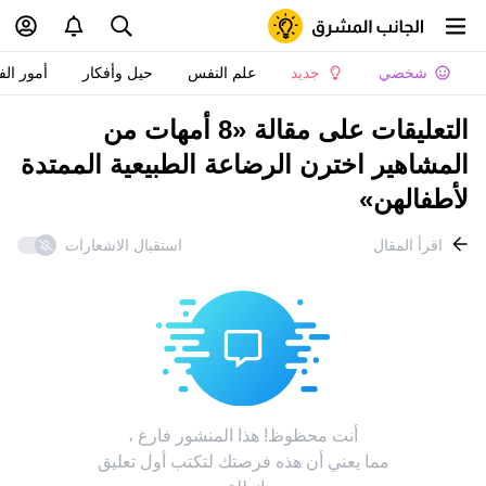
شخصي
جديد
علم النفس
حيل وأفكار
أمور الف
التعليقات على مقالة «8 أمهات من
المشاهير اخترن الرضاعة الطبيعية الممتدة
لأطفالهن»
اقرأ المقال
استقبال الاشعارات
أنت محظوظ! هذا المنشور فارغ ،
مما يعني أن هذه فرصتك لتكتب أول تعليق