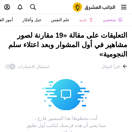
شخصي
جديد
علم النفس
حيل وأفكار
أمور الف
التعليقات على مقالة «19 مقارنة لصور
مشاهير في أول المشوار وبعد اعتلاء سلم
النجومية»
اقرأ المقال
استقبال الاشعارات
أنت محظوظ! هذا المنشور فارغ ،
مما يعني أن هذه فرصتك لتكتب أول تعليق