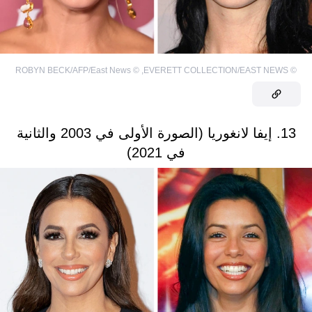
ROBYN BECK/AFP/East News
©
,
EVERETT COLLECTION/EAST NEWS
©
13. إيفا لانغوريا (الصورة الأولى في 2003 والثانية
في 2021)