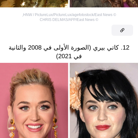
,
HNW / PictureLux/PictureLux/agefotostock/East News
©
CHRIS DELMAS/AFP/East News
©
12. كاتي بيري (الصورة الأولى في 2008 والثانية
في 2021)