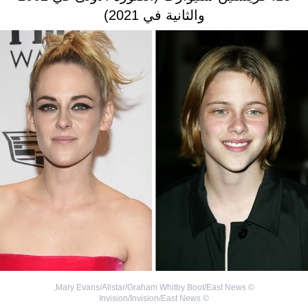
والثانية في 2021)
,
Mary Evans/Allstar/Graham Whitby Boot/East News
©
Invision/Invision/East News
©