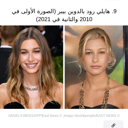
9. هايلي رود بالدوين بيبر (الصورة الأولى في
2010 والثانية في 2021)
ANGELA WEISS/AFP/East News
©
,
imago stock&people/EAST NEWS
©