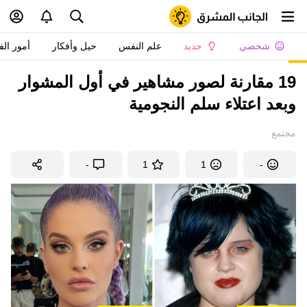
شخصي
جديد
علم النفس
حيل وأفكار
أمور الف
19 مقارنة لصور مشاهير في أول المشوار
وبعد اعتلاء سلم النجومية
مجتمع
-
1
1
-