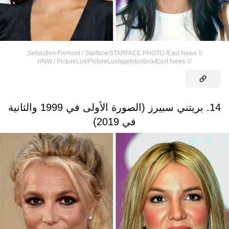
,
Sebastien Fremont / Starface/STARFACE PHOTO /East News
©
HNW / PictureLux/PictureLux/agefotostock/East News
©
14. بريتني سبيرز (الصورة الأولى في 1999 والثانية
في 2019)