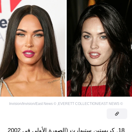
Invision/Invision/East News
©
,
EVERETT COLLECTION/EAST NEWS
©
18. كريستين ستيوارت (الصورة الأولى في 2002