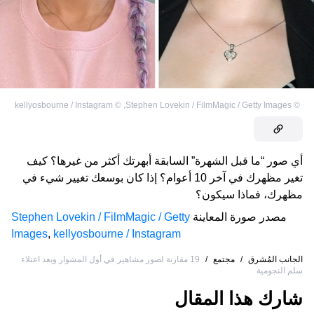
kellyosbourne / Instagram
©
,
Stephen Lovekin / FilmMagic / Getty Images
©
أي صور “ما قبل الشهرة” السابقة أبهرتك أكثر من غيرها؟ كيف
تغير مظهرك في آخر 10 أعوام؟ إذا كان بوسعك تغيير شيء في
مظهرك، فماذا سيكون؟
مصدر صورة المعاينة
Stephen Lovekin / FilmMagic / Getty
Images
,
kellyosbourne / Instagram
الجانب المُشرق
/
مجتمع
/
19 مقارنة لصور مشاهير في أول المشوار وبعد اعتلاء
سلم النجومية
شارك هذا المقال