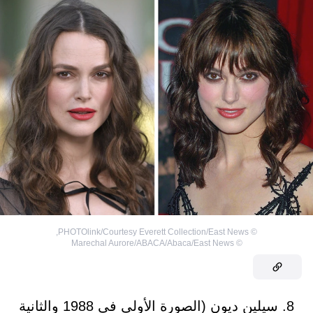
,
PHOTOlink/Courtesy Everett Collection/East News
©
Marechal Aurore/ABACA/Abaca/East News
©
8. سيلين ديون (الصورة الأولى في 1988 والثانية