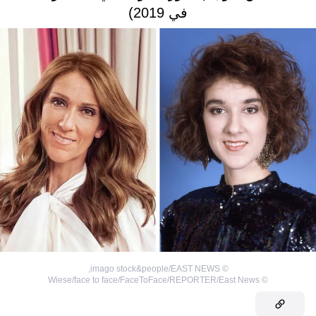
في 2019)
,
imago stock&people/EAST NEWS
©
Wiese/face to face/FaceToFace/REPORTER/East News
©