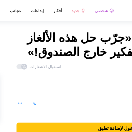
شخصي
جديد
أفكار
إبداعات
عجائب
«جرّب حل هذه الألغاز
فكير خارج الصندوق!»
استقبال الاشعارات
رد
ول لإضافة تعليق