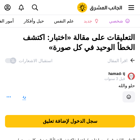
شخصي
جديد
علم النفس
حيل وأفكار
أمور الف
التعليقات على مقالة «اختبار: اكتشف
الخطأ الوحيد في كل صورة»
اقرأ المقال
استقبال الاشعارات
hamad- tj
قبل 3 سنوات
حلو والله
رد
سجل الدخول لإضافة تعليق