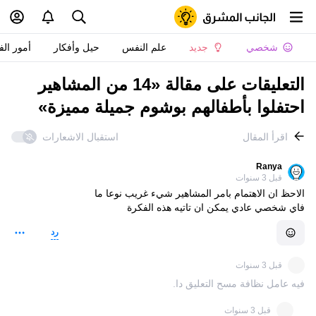
شخصي
جديد
علم النفس
حيل وأفكار
أمور الف
التعليقات على مقالة «14 من المشاهير
احتفلوا بأطفالهم بوشوم جميلة مميزة»
اقرأ المقال
استقبال الاشعارات
Ranya
قبل 3 سنوات
الاحظ ان الاهتمام بامر المشاهير شيء غريب نوعا ما
فاي شخصي عادي يمكن ان تاتيه هذه الفكرة
رد
قبل 3 سنوات
فيه عامل نظافة مسح التعليق دا.
قبل 3 سنوات