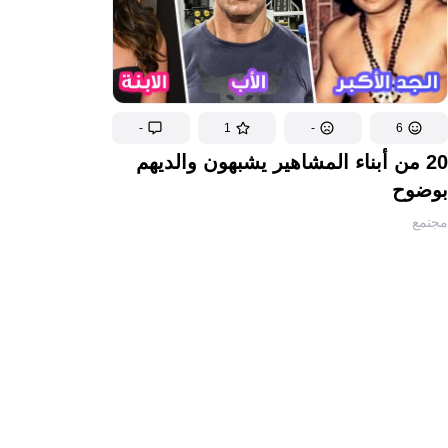
-
1
-
6
20 من أبناء المشاهير يشبهون والديهم
بوضوح
مجتمع