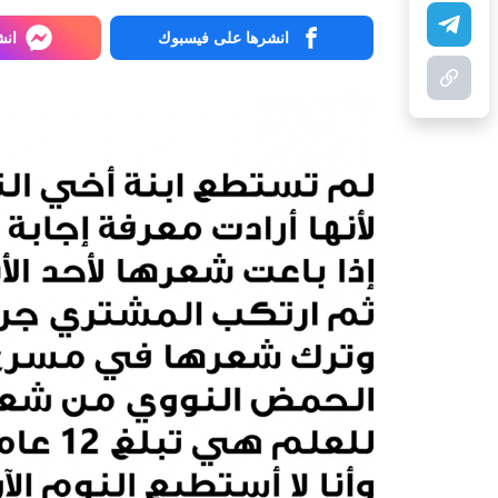
انشرها على فيسبوك
انش