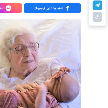
انشرها على فيسبوك
انش