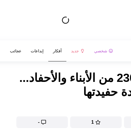
شخصي
جديد
أفكار
إبداعات
عجائب
امرأة لديها أكثر من 230 من الأبناء والأحفاد...
دة حفيدتها
-
1