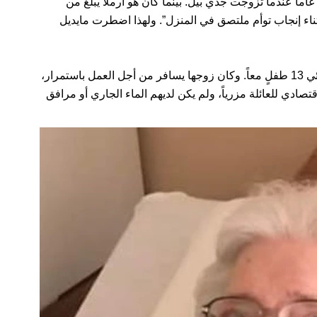
حدى حفيداتها: “كانت جدتي تبلغ من العمر 16 عاماً عندما تزوجت جدي بيل. بينما كان هو أرملاً يبلغ من
 توفيت زوجته أثناء إنجاب توأم ملتصق في المنزل”. ولهذا اضطرت مايديل
وعلاوةً على كونها زوجة أب لأطفاله الـ10، أنجب الثنائي 13 طفلٍ معاً. وكان زوجها يسافر من أجل العمل باستمرار،
ادي للعائلة مزرياً، ولم يكن لديهم الماء الجاري أو مرافق