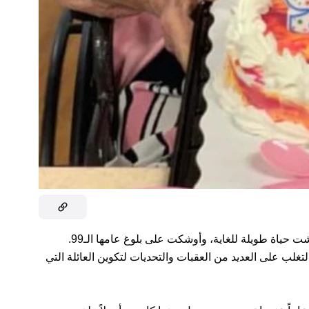
مايديل (تايلور) هاوكينز هي امرأة من ولاية كنتاكي عاشت حياة طويلة للغاية، وأوشكت على بلوغ عامها الـ99.
دار 6 أجيال، نجحت في التغلب على العديد من العقبات والتحديات لتكوين العائلة التي