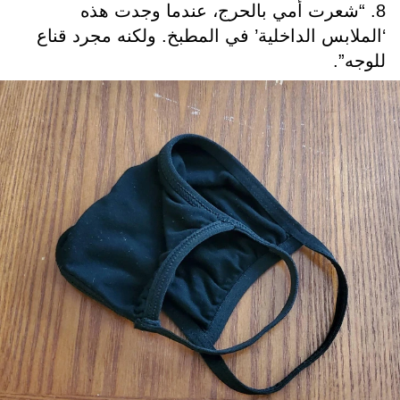
8. “شعرت أمي بالحرج، عندما وجدت هذه
‘الملابس الداخلية’ في المطبخ. ولكنه مجرد قناع
للوجه”.