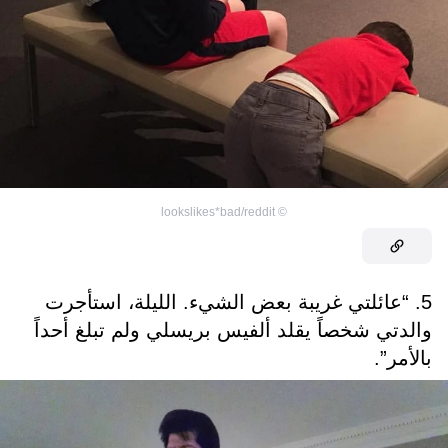
lookslikes*bad/reddit
©
5. “عائلتي غريبة بعض الشيء. الليلة، استأجرت
والدتي شخصاً يقلد ألفيس بريسلي ولم تبلغ أحداً
بالأمر”.