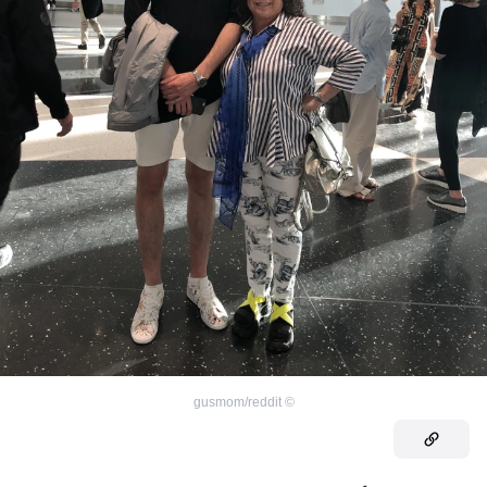
gusmom/reddit
©