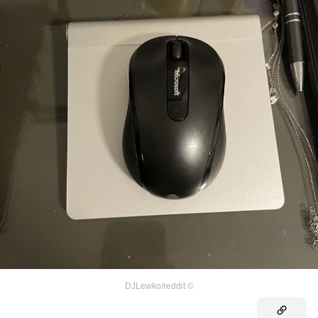
DJLewko/reddit
©