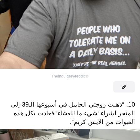
TheIndulgery/reddit
©
10. “ذهبت زوجتي الحامل في أسبوعها الـ39 إلى
المتجر لشراء ‘شيء ما للعشاء’ فعادت بكل هذه
العبوات من الآيس كريم”.