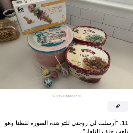
w3rewulf/reddit
©
11. “أرسلت لي زوجتي للتو هذه الصورة لقطنا وهو
يلعب خلف التلفاز”.