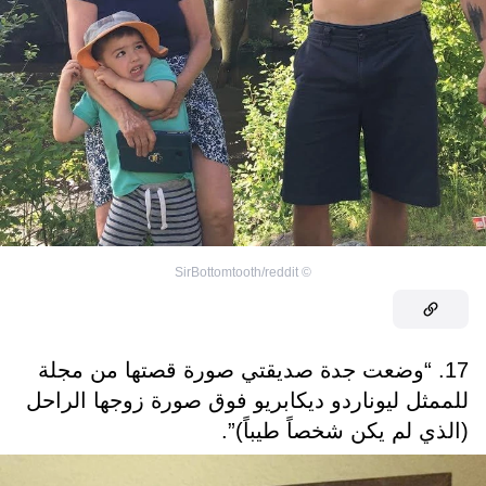
SirBottomtooth/reddit
©
17. “وضعت جدة صديقتي صورة قصتها من مجلة
للممثل ليوناردو ديكابريو فوق صورة زوجها الراحل
(الذي لم يكن شخصاً طيباً)”.