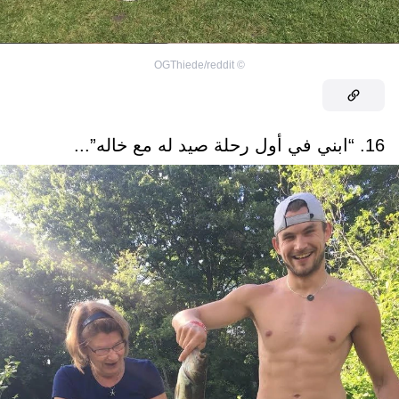
OGThiede/reddit
©
16. “ابني في أول رحلة صيد له مع خاله”...