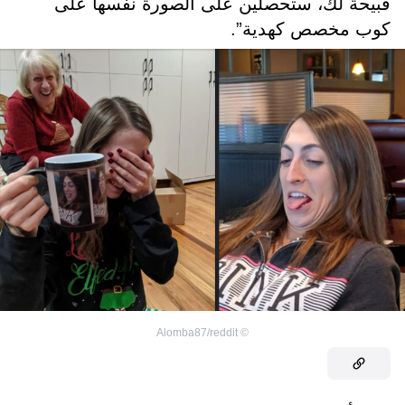
قبيحة لك، ستحصلين على الصورة نفسها على
كوب مخصص كهدية”.
Alomba87/reddit
©