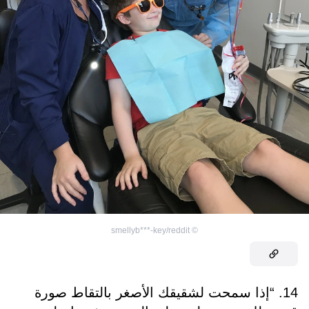
smellyb***-key/reddit
©
14. “إذا سمحت لشقيقك الأصغر بالتقاط صورة