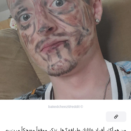
bakedcheezit/reddit
©
من هو أكثر أفراد عائلتك طرافة؟ هل تذكر موقفاً مضحكاً مرت به