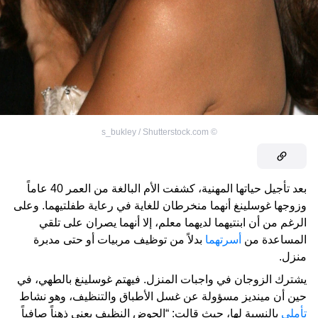
s_bukley / Shutterstock.com
©
بعد تأجيل حياتها المهنية، كشفت الأم البالغة من العمر 40 عاماً
وزوجها غوسلينغ أنهما منخرطان للغاية في رعاية طفلتيهما. وعلى
الرغم من أن ابنتيهما لديهما معلم، إلا أنهما يصران على تلقي
المساعدة من
أسرتهما
بدلاً من توظيف مربيات أو حتى مدبرة
منزل.
يشترك الزوجان في واجبات المنزل. فيهتم غوسلينغ بالطهي، في
حين أن مينديز مسؤولة عن غسل الأطباق والتنظيف، وهو نشاط
تأملي
بالنسبة لها، حيث قالت: “الحوض النظيف يعني ذهناً صافياً