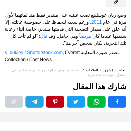
وضع ريان غوسلينغ نصب عينيه على مينديز فقط منذ لقائهما لأول
مرة في عام
2011
. ورغم سعيه للحفاظ على خصوصية عائلته، إلا
أنه علق على مقدار التضحية التي قدمتها مينديز، خاصة أثناء رعاية
شقيقها عندما كان
مريضاً
وهي حامل. وقد
قال
: “لو لم تأخذ كل
تلك التجربة، لكان شخص آخر هنا”.
مصدر صورة المعاينة
Everett
,
s_bukley / Shutterstock.com
Collection / East News
الجانب المُشرق
/
العلاقات
/
إيفا مينديز توقف حياتها المهنية لتربية طفليها في
المنزل بدون مساعدة مربية
شارك هذا المقال