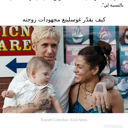
بالنسبة لي”.
كيف يقدّر غوسلينغ مجهودات زوجته
Everett Collection / East News