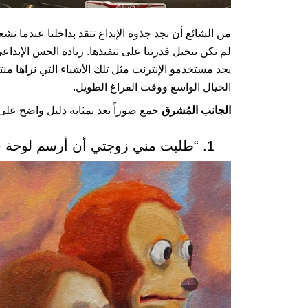
من الشائع أن نجد جذوة الإبداع تتقد بداخلنا عندما نش
لم نكن نتخيل قدرتنا على تنفيذها. زيادة الحس الإبداع
يجد مستخدمو الإنترنت مثل تلك الأشياء التي نراها من
الخيال الواسع ووقت الفراغ الطويل.
الجانب المُشرق
جمع صوراً تعد بمثابة دليل واضح على 
1. “طلبت مني زوجتي أن أرسم لوحة شخصية لها، فكان هذا أفضل ما أمكنني فعله”