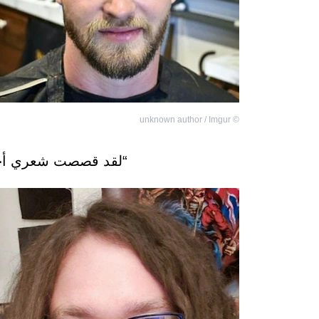
unknown author / Imgur
©
“لقد قصصت شعري أخي