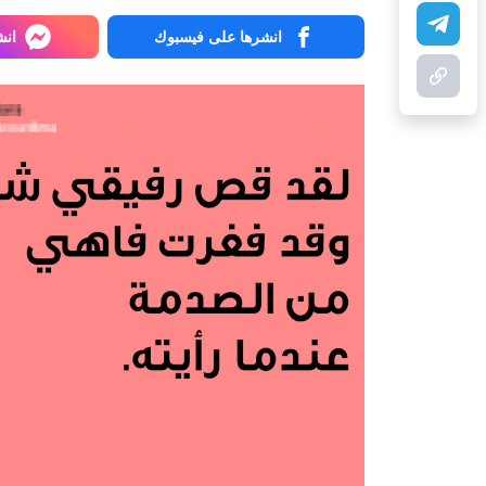
انشرها على فيسبوك
انش