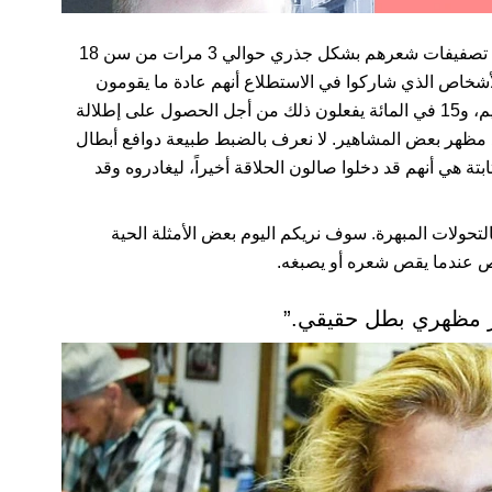
أجرته كراون كلينيك، يغير الرجال تصفيفات شعرهم بشكل جذري حوالي 3 مرات من سن 18
 يعترف 36 في المائة من الأشخاص الذي شاركوا في الاستطلاع أنهم عادة ما يقومون
بتغيير جذري في مظهرهم لأنهم ملّوا من شكلهم القديم، و15 في المائة يفعلون ذلك من أجل الحصول على إطلالة
نما يسعى 12 في المائة لتقليد مظهر بعض المشاهير. لا نعرف بالضبط طبيعة دوافع أبطال
تة هي أنهم قد دخلوا صالون الحلاقة أخيراً، ليغادروه وقد
لتحولات المبهرة. سوف نريكم اليوم بعض الأمثلة الحية
ص عندما يقص شعره أو يصبغه.
ّر مظهري بطل حقيقي.”