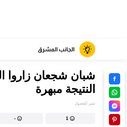
شبان شجعان زاروا الح
النتيجة مبهرة
مثير للفضول
-
1