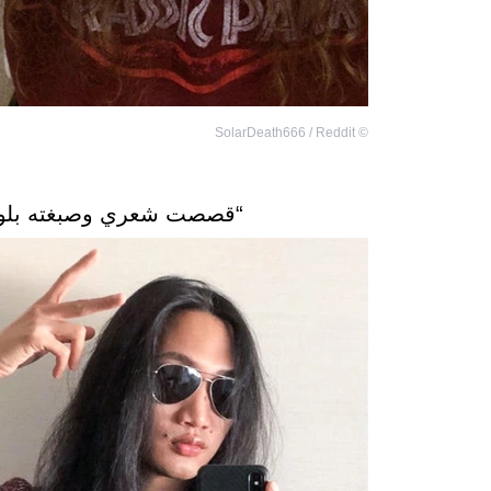
SolarDeath666 / Reddit
©
“قصصت شعري وصبغته بلون 