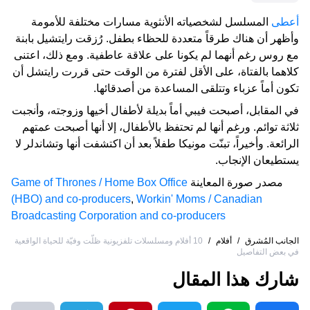
أعطى
المسلسل لشخصياته الأنثوية مسارات مختلفة للأمومة
وأظهر أن هناك طرقاً متعددة للحظاء بطفل. رُزقت رايتشيل بابنة
مع روس رغم أنهما لم يكونا على علاقة عاطفية. ومع ذلك، اعتنى
كلاهما بالفتاة، على الأقل لفترة من الوقت حتى قررت رايتشل أن
تكون أماً عزباء وتتلقى المساعدة من أصدقائها.
في المقابل، أصبحت فيبي أماً بديلة لأطفال أخيها وزوجته، وأنجبت
ثلاثة توائم. ورغم أنها لم تحتفظ بالأطفال، إلا أنها أصبحت عمتهم
الرائعة. وأخيراً، تبنّت مونيكا طفلاً بعد أن اكتشفت أنها وتشاندلر لا
يستطيعان الإنجاب.
مصدر صورة المعاينة
Game of Thrones / Home Box Office
(HBO) and co-producers
,
Workin' Moms / Canadian
Broadcasting Corporation and co-producers
الجانب المُشرق
/
أفلام
/
10 أفلام ومسلسلات تلفزيونية ظلّت وفيّة للحياة الواقعية
في بعض التفاصيل
شارك هذا المقال