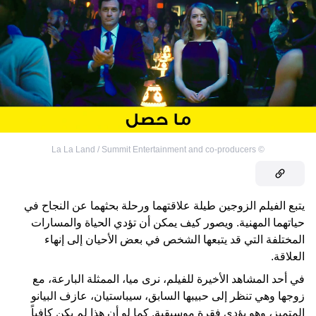
La La Land / Summit Entertainment and co-producers
©
يتبع الفيلم الزوجين طيلة علاقتهما ورحلة بحثهما عن النجاح في
حياتهما المهنية. ويصور كيف يمكن أن تؤدي الحياة والمسارات
المختلفة التي قد يتبعها الشخص في بعض الأحيان إلى إنهاء
العلاقة.
في أحد المشاهد الأخيرة للفيلم، نرى ميا، الممثلة البارعة، مع
زوجها وهي تنظر إلى حبيبها السابق، سيباستيان، عازف البيانو
المتميز، وهو يؤدي فقرة موسيقية. كما لو أن هذا لم يكن كافياً