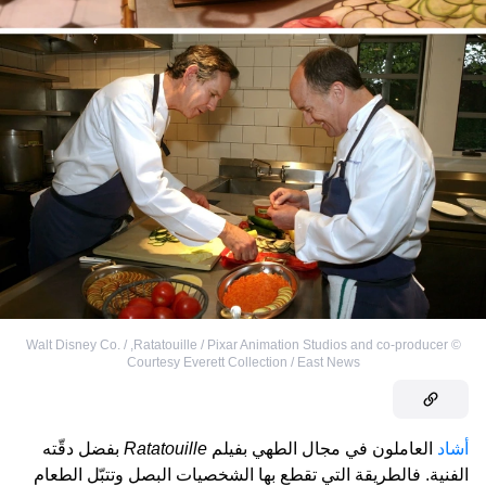
Walt Disney Co. /
,
Ratatouille / Pixar Animation Studios and co-producer
©
Courtesy Everett Collection / East News
أشاد
العاملون في مجال الطهي بفيلم
Ratatouille
بفضل دقّته
الفنية. فالطريقة التي تقطع بها الشخصيات البصل وتتبّل الطعام