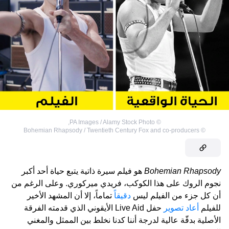
,
PA Images / Alamy Stock Photo
©
Bohemian Rhapsody / Twentieth Century Fox and co-producers
©
Bohemian Rhapsody
هو فيلم سيرة ذاتية يتبع حياة أحد أكبر
نجوم الروك على هذا الكوكب، فريدي ميركوري. وعلى الرغم من
أن كل جزء من الفيلم ليس
دقيقاً
تماماً، إلا أن المشهد الأخير
للفيلم
أعاد تصوير
حفل Live Aid الأيقوني الذي قدمته الفرقة
الأصلية بدقّة عالية لدرجة أننا كدنا نخلط بين الممثل والمغني