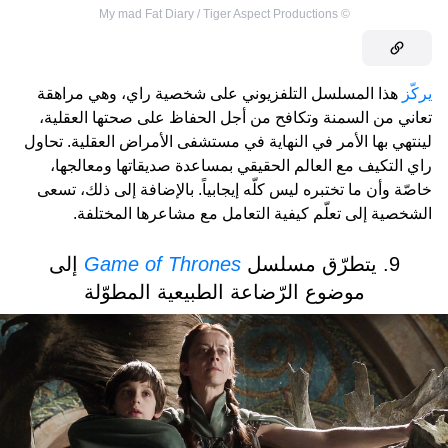
My mad Fat Diary / Tiger Aspect Productions
©
يركّز
هذا المسلسل التلفزيوني على شخصية راي، وهي مراهقة
تعاني من السمنة وتكافح من أجل الحفاظ على صحتها العقلية،
لينتهي بها الأمر في النهاية في مستشفى الأمراض العقلية. تحاول
راي التكيف مع العالم الحقيقي بمساعدة صديقاتها ومعالجها،
خاصّة وأن ما تختبره ليس كلّه إيجابياً. بالإضافة إلى ذلك، تسعى
الشخصية إلى تعلّم كيفية التعامل مع مشاعرها المختلفة.
9. يتطرّق مسلسل
Game of Thrones
إلى
موضوع الرّضاعة الطبيعية المطوّلة