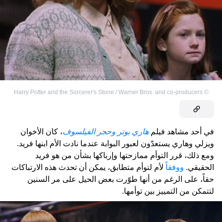
Harry Potter and the Sorcerer's Stone / Warner Bros. and co-producers
©
في أحد مشاهد فيلم
هاري بوتر وحجر الفيلسوف
، كان الأخوان
ويزلي وهاري يستعدّون لعبور البوابة عندما نادت الأم ابنها فريد.
ومع ذلك، قرر التوأم ممازحتها وإرباكها بشأن من هو فريد
الحقيقي.
ووفقاً
لأم لتوأم متطابق، يمكن أن تحدث هذه الارتباكات
حقاً، على الرغم من أنها طوّرت بعض الحيل على مر السنين
لتتمكن من التمييز بين توأمها.