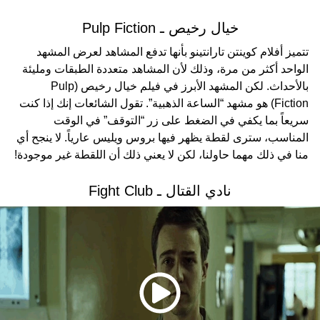
خيال رخيص ـ Pulp Fiction
تتميز أفلام كوينتن تارانتينو بأنها تدفع المشاهد لعرض المشهد
الواحد أكثر من مرة، وذلك لأن المشاهد متعددة الطبقات ومليئة
بالأحداث. لكن المشهد الأبرز في فيلم خيال رخيص (Pulp
Fiction) هو مشهد “الساعة الذهبية”. تقول الشائعات إنك إذا كنت
سريعاً بما يكفي في الضغط على زر “التوقف” في الوقت
المناسب، سترى لقطة يظهر فيها بروس ويليس عارياً. لا ينجح أي
منا في ذلك مهما حاولنا، لكن لا يعني ذلك أن اللقطة غير موجودة!
نادي القتال ـ Fight Club