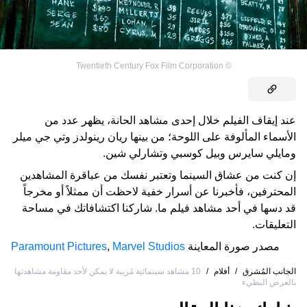
Twentieth Century Fox Film Corporation
©
عند إيقاف الفيلم خلال إحدى مشاهد الحانة، يظهر عدد من
الأسماء المألوفة على اللوحة؛ من بينها ريان رينولدز وتي جي ميلر
ومايلي سايرس وبيل كوسبي وتشارلي شين.
إن كنت من عشاق السينما وتعتبر نفسك من عباقرة المشاهدين
المحترفين، فأخبرنا عن أسرار خفية لاحظت أن ممثلاً أو مخرجاً
قد دسها في أحد مشاهد فيلم ما. شاركنا اكتشافاتك في مساحة
التعليقات.
مصدر صورة المعاينة
Marvel Studios
,
Paramount Pictures
الجانب المُشرق
/
أفلام
/
10 مشاهد سينمائية مُريبة لا يمكن لأحد مقاومة مشاهدتها
بالعرض البطيء