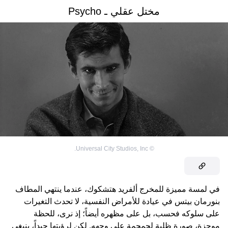
مختل عقلي ـ Psycho
Universal City Studios, Inc.
©
في لمسة مميزة للمخرج ألفريد هتشكوك، عندما ينتهي المطاف
بنورمان بيتس في عيادة للأمراض النفسية، لا تحدث التغيرات
على سلوكه فحسب، بل على مظهره أيضاً؛ إذ نرى، للحظة
موجزة، صورة ظلية لجمجمة على وجهه. لكن لرؤيتها جيداً، ينبغي