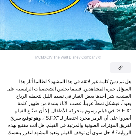
MCMXCIV The Walt Disney Company
©
هل تم دسّ كلمة غير لائقة في هذا المشهد؟ لطالما أثار هذا
السؤال حيرة المشاهدين. فبينما تجلس الشخصيات الرئيسية على
العشب، يثير أحدها بعض الغبار في نسيم الليل لتحمله الرياح
بعيداً، فيشكل نمطاً غريباً. غضب الآباء بشدة من ظهور كلمة
“S.E.X” في فيلم رسوم متحركة للأطفال. إلا أن صنّاع الفيلم
أصروا على أن الرمز مجرد اختصار لـ "S.F.X"، وهو توقيع سريّ
لفريق المؤثرات الصوتية والمرئية في الفيلم. هل أنت مقتنع بهذه
الرواية؟ لا حل سوى أن توقف الفيلم وتعيد المشهد لتقرر بنفسك!