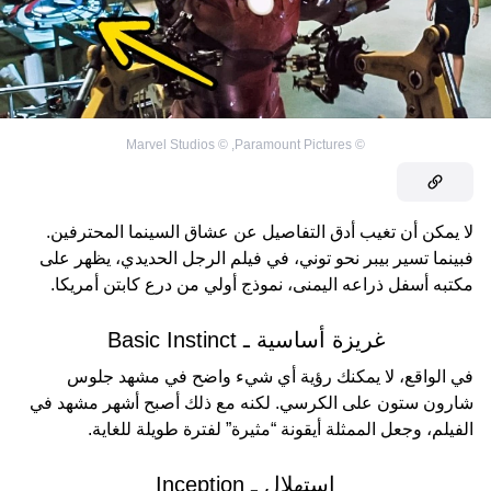
Marvel Studios
©
,
Paramount Pictures
©
لا يمكن أن تغيب أدق التفاصيل عن عشاق السينما المحترفين.
فبينما تسير بيبر نحو توني، في فيلم الرجل الحديدي، يظهر على
مكتبه أسفل ذراعه اليمنى، نموذج أولي من درع كابتن أمريكا.
غريزة أساسية ـ Basic Instinct
في الواقع، لا يمكنك رؤية أي شيء واضح في مشهد جلوس
شارون ستون على الكرسي. لكنه مع ذلك أصبح أشهر مشهد في
الفيلم، وجعل الممثلة أيقونة “مثيرة” لفترة طويلة للغاية.
استهلال ـ Inception