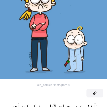
ola_comics / instagram
©
“أتذكر، عندما حملت لأول مرة، كم كنت أحب