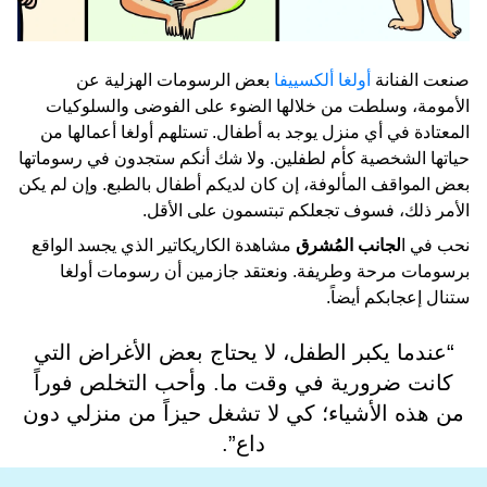
صنعت الفنانة
أولغا ألكسييفا
بعض الرسومات الهزلية عن
الأمومة، وسلطت من خلالها الضوء على الفوضى والسلوكيات
المعتادة في أي منزل يوجد به أطفال. تستلهم أولغا أعمالها من
حياتها الشخصية كأم لطفلين. ولا شك أنكم ستجدون في رسوماتها
بعض المواقف المألوفة، إن كان لديكم أطفال بالطبع. وإن لم يكن
الأمر ذلك، فسوف تجعلكم تبتسمون على الأقل.
نحب في ا
لجانب المُشرق
مشاهدة الكاريكاتير الذي يجسد الواقع
برسومات مرحة وطريفة. ونعتقد جازمين أن رسومات أولغا
ستنال إعجابكم أيضاً.
“عندما يكبر الطفل، لا يحتاج بعض الأغراض التي
كانت ضرورية في وقت ما. وأحب التخلص فوراً
من هذه الأشياء؛ كي لا تشغل حيزاً من منزلي دون
داع”.