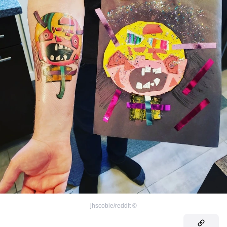
jhscobie/reddit
©