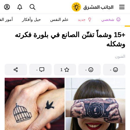
شخصي
جديد
علم النفس
حيل وأفكار
أمور الف
+15 وشماً تفنّن الصانع في بلورة فكرته
وشكله
الفنون
-
1
-
-