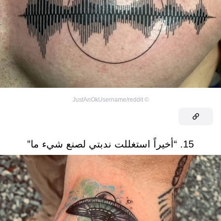
JustAnOkUsername/reddit
©
15. “أخيراً استغللت ندبتي لصنع شيء ما”