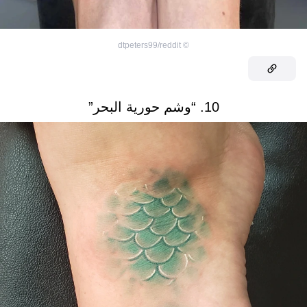
dtpeters99/reddit
©
10. “وشم حورية البحر”