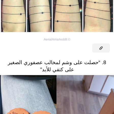
AerialArria/reddit
©
8. “حصلت على وشم لمخالب عصفوري الصغير
على كتفي للأبد”