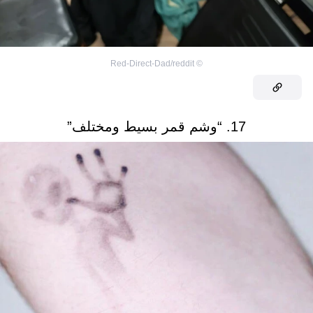
Red-Direct-Dad/reddit
©
17. “وشم قمر بسيط ومختلف”