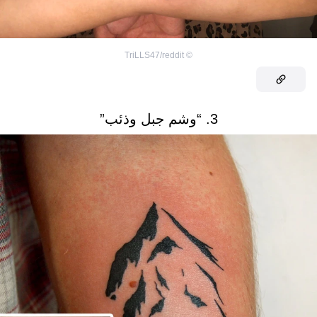
TriLLS47/reddit
©
3. “وشم جبل وذئب”