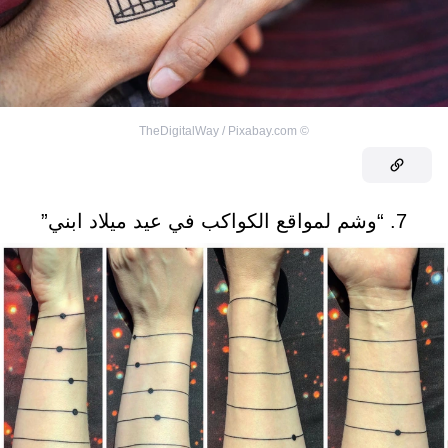
TheDigitalWay / Pixabay.com
©
7. “وشم لمواقع الكواكب في عيد ميلاد ابني”