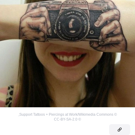
,
Support Tattoos + Piercings at Work/Wikimedia Commons
©
CC-BY-SA-2.0
©