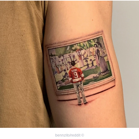
bennzito/reddit
©