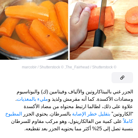
marcobir / Shutterstock
©
,
The_Fairhead / Shutterstock
©
الجزر غني بالبيتاكاروتين والألياف وفيتامين (ك) والبوتاسيوم
ومضادات الأكسدة. كما أنه مقرمش ولذيذ و
مليء بالمغذيات
.
علاوة على ذلك، لطالما ارتبط محتواه من مضاد الأكسدة
“الكاروتين”
بتقليل خطر الإصابة
بالسرطان. يحتوي الجزر
المطبوخ
كاملاً
على كمية من الفالكارينول، وهو مركب مقاوم للسرطان
بنسبة تصل إلى 25% أكثر مما يحتويه الجزر بعد تقطيعه.