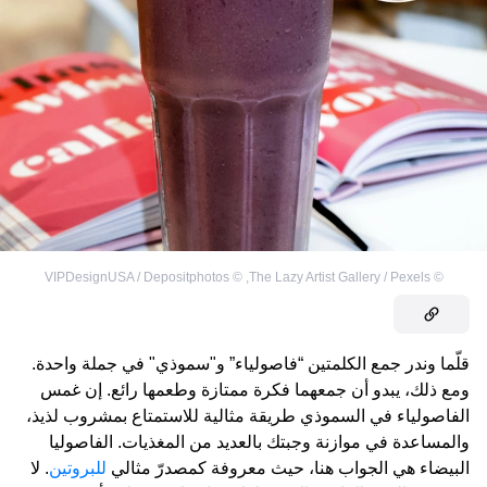
VIPDesignUSA / Depositphotos
©
,
The Lazy Artist Gallery / Pexels
©
قلّما وندر جمع الكلمتين “فاصولياء” و"سموذي" في جملة واحدة.
ومع ذلك، يبدو أن جمعهما فكرة ممتازة وطعمها رائع. إن غمس
الفاصولياء في السموذي طريقة مثالية للاستمتاع بمشروب لذيذ،
والمساعدة في موازنة وجبتك بالعديد من المغذيات. الفاصوليا
البيضاء هي الجواب هنا، حيث معروفة كمصدرّ مثالي
للبروتين
. لا