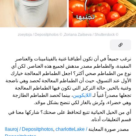
zoeytoja / Depositphotos
©
,
Zoriana Zaitseva / Shutterstock
©
نرغب جميعاً في أن تكون أطباقنا غنية بالفيتامينات والعناصر
المفيدة، والطماطم مصدر مدهش لجميع هذه العناصر. لكن أي
نوع من الطماطم صحي أكثر؟ اجعل الطماطم المعالجة خيارك
الأول عند التسوق، حيث أن الطماطم المعالجة تُحصد وهي ناضجة
وغنية بالخير. حالة التركيز التي تكون فيها الطماطم المعالجة
تجعلها مصدراً غنياً لـ
اللايكويين
، بينما تُحصد الطماطم الطازجة
وهي خضراء، وتُرش بالغاز لكي تنضج بشكل موحّد.
أي من الحيل الحياتية تتبع لتحافظ على صحتك؟ شاركها معنا في
قسم التعليقات أدناه.
مصدر صورة المعاينة
charlotteLake /
,
llauroj / Depositphotos