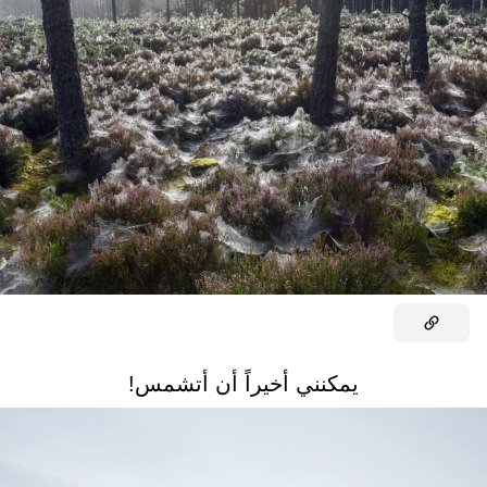
يمكنني أخيراً أن أتشمس!