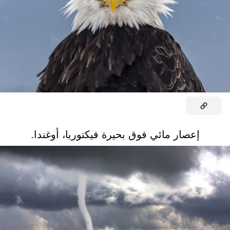
إعصار مائي فوق بحيرة فيكتوريا، أوغندا.