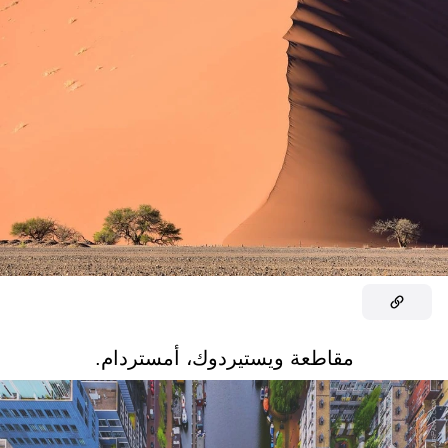
مقاطعة ويستيردوك، أمستردام.