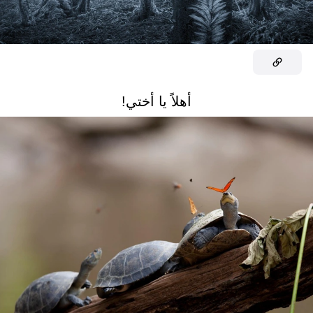
أهلاً يا أختي!