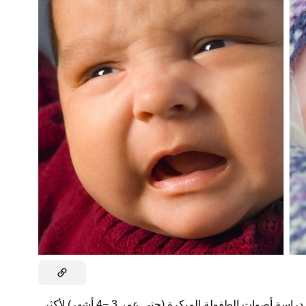
عملت طبيبة الأطفال الأسترالية بريسيلا دنستان على دراسة أصوات الطفولة المبكرة (حتى عمر 3 −4 أشهر) لأكثر