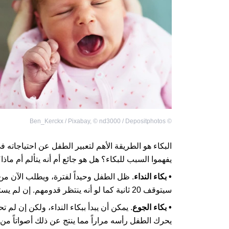
Ben_Kerckx / Pixabay
,
©
nd3000 / Depositphotos
©
البكاء هو الطريقة الأهم لتعبير الطفل عن احتياجاته 
يفهموا السبب للبكاء؟ هل هو جائع أم أنه يتألم أم ماذا
• بكاء النداء
سيتوقف 20 ثانية كما لو أنه ينتظر قدومهم. إن لم يستجب الأهل، ستتكرر الدورة إلى أن يصبح البكاء متواصلاً.
• بكاء الجوع
. يمكن أن يبدأ ببكاء النداء، ولكن إن لم
يحرك الطفل رأسه مراراً مما ينتج عن ذلك أصواتاً من 