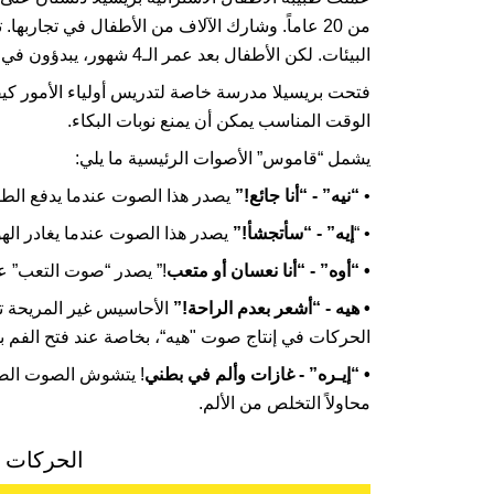
من 20 عاماً. وشارك الآلاف من الأطفال في تجاربه
البيئات. لكن الأطفال بعد عمر الـ4 شهور، يبدؤون في تعلم أصوات من محيطهم للتعبير عن حاجات أجسامهم.
فتحت بريسيلا مدرسة خاصة لتدريس أولياء الأمور كيفي
الوقت المناسب يمكن أن يمنع نوبات البكاء.
يشمل “قاموس” الأصوات الرئيسية ما يلي:
•
“نيه” - “أنا جائع!”
يصدر هذا الصوت عندما يدفع الط
• “
إيه” - “سأتجشأ!”
يصدر هذا الصوت عندما يغادر الهو
• “أوه” - “أنا نعسان أو متعب
!” يصدر “صوت التعب” ع
• هيه - “أشعر بعدم الراحة!”
الأحاسيس غير المريحة ت
الحركات في إنتاج صوت "هيه“، بخاصة عند فتح الفم
• “إيـره” - غازات وألم في بطني
! يتشوش الصوت الصا
محاولاً التخلص من الألم.
الحركات ا