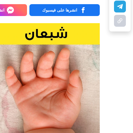
انشرها على فيسبوك
انش