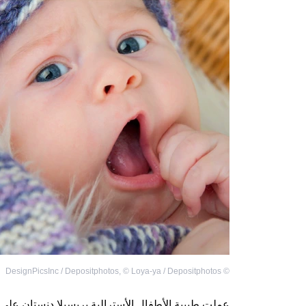
DesignPicsInc / Depositphotos
,
©
Loya-ya / Depositphotos
©