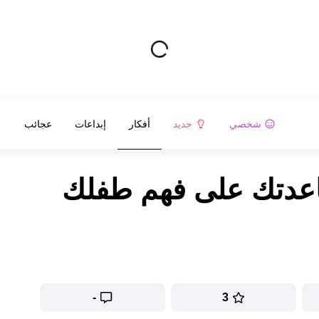
شخصي
جديد
أفكار
إبداعات
عجائب
ساعدتك على فهم طفلك
-
3