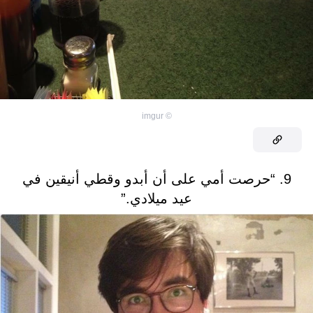
imgur
©
9. “حرصت أمي على أن أبدو وقطي أنيقين في
عيد ميلادي.”