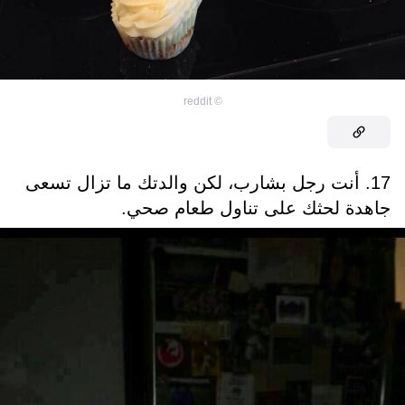
reddit
©
17. أنت رجل بشارب، لكن والدتك ما تزال تسعى
جاهدة لحثك على تناول طعام صحي.