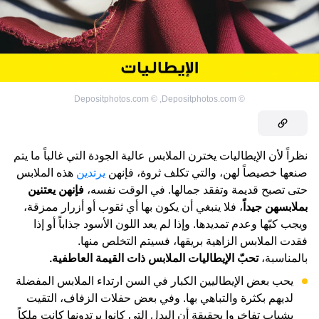
Depositphotos.com
©
,
Depositphotos.com
©
نظراً لأن الإيطاليات يخترن الملابس عالية الجودة التي غالباً ما يتم
صنعها خصيصاً لهن، والتي تكلف ثروة، فإنهن
يرتدين
هذه الملابس
حتى تصبح قديمة وتفقد جمالها. في الوقت نفسه،
فإنهن يعتنين
بملابسهن جيداً
، فلا ينبغي أن يكون بها أي ثقوب أو أزرار ممزقة،
ويجب كيّها وعدم تمديدها. وإذا لم يعد اللون الأسود جذاباً أو إذا
فقدت الملابس الزاهية بريقها، فسيتم التخلص منها.
بالمناسبة،
تحبّ الإيطاليات الملابس ذات القيمة العاطفية.
يحب بعض الإيطاليين الكبار في السن ارتداء الملابس المفضلة
لديهم بكثرة والتباهي بها. وفي بعض حفلات الزفاف، التقيت
بشباب تفاخروا بحقيقة أن البدل التي كانوا يرتدونها كانت ملكاً