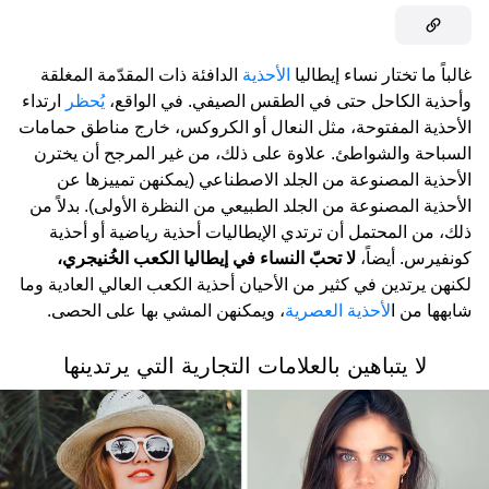
غالباً ما تختار نساء إيطاليا
الأحذية
الدافئة ذات المقدّمة المغلقة
وأحذية الكاحل حتى في الطقس الصيفي. في الواقع،
يُحظر
ارتداء
الأحذية المفتوحة، مثل النعال أو الكروكس، خارج مناطق حمامات
السباحة والشواطئ. علاوة على ذلك، من غير المرجح أن يخترن
الأحذية المصنوعة من الجلد الاصطناعي (يمكنهن تمييزها عن
الأحذية المصنوعة من الجلد الطبيعي من النظرة الأولى). بدلاً من
ذلك، من المحتمل أن ترتدي الإيطاليات أحذية رياضية أو أحذية
كونفيرس. أيضاً،
لا تحبّ النساء في إيطاليا الكعب الخُنيجري،
لكنهن يرتدين في كثير من الأحيان أحذية الكعب العالي العادية وما
شابهها من ا
لأحذية العصرية
، ويمكنهن المشي بها على الحصى.
لا يتباهين بالعلامات التجارية التي يرتدينها