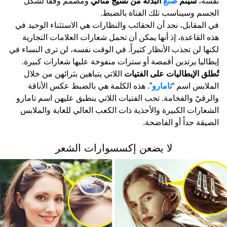
نفسه،
سيتم
صنع
البدلة من نسيج مثالي
ومصمم وفقاً لشكل
الجسم وسيناسب تلك الفتاة بالضبط.
في المقابل، نجد أن الحقائب والنظارات هي الاستثناء الوحيد في
هذه القاعدة، إذ أنها يمكن أن تحمل شعارات العلامات التجارية
لكنها لن تجذب الأنظار كثيراً. في الوقت نفسه، لن ترى النساء في
إيطاليا يرتدين أقمصة أو سترات منفوخة عليها شعارات كبيرة.
تُطلق الإيطاليات على الفتيات
اللاتي يتباهين بثرائهن من خلال
الملابس اسم “
تامارو
”. هذه الكلمة هي بالضبط عكس الأناقة
والرقيّ والفخامة. تحب الفتيات اللاتي ينطبق عليهن اسم تامارو
الشعارات الكبيرة والأحذية ذات الكعب العالي للغاية والملابس
الضيقة جداً أو الفاضحة.
لا يضعن إكسسوارات الشعر