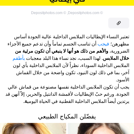
Depositphotos.com
©
,
Depositphotos.com
©
تعتبر النساء الإيطاليات الملابس الداخلية عالية الجودة أساس
مظهرهن؛
فيجب
أن تناسب الجسم تماماً وأن تدعم جميع الأجزاء
الضرورية،
والأهم من ذلك هو أنها لا ينبغي أن تكون مرئية من
خلال الملابس
. لهذا السبب، نجد نساء هذا البلد معجبات
بأطقم
الملابس الداخلية السوداء، نظراً لأن الملابس الداخلية بأي لون
آخر، بما في ذلك لون النيود، تكون واضحة من خلال القماش
الأسود.
يجب أن تكون الملابس الداخلية نفسها مصنوعة من قماش عالي
الجودة. ورغم حبّ الإيطاليات لأقمشة الدانتيل والحرير، إلاّ أنهن قد
يرتدين أيضاً الملابس الداخلية القطنية في الحياة اليومي
ة.
يفضّلن المكياج الطبيعي