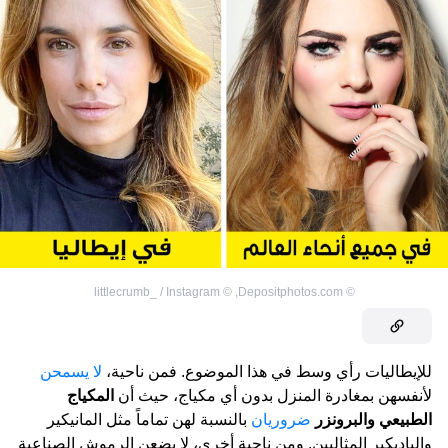
littlecrumb_ / Instagram
©
,
Depositphotos.com
©
للإيطاليات رأي وسط في هذا الموضوع. فمن ناحية،
لا يسمحن
لأنفسهن بمغادرة المنزل بدون أي مكياج، حيث أن
المكياج
الطبيعي والبرونزر
ضروريان
بالنسبة لهن تماماً مثل المانيكير
والباديكير المثاليين. ومن ناحية أخرى، لا يضعن الرموش الصناعية