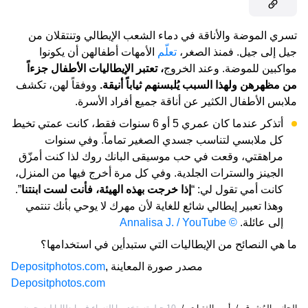
تسري الموضة والأناقة في دماء الشعب الإيطالي وتنتقلان من
جيل إلى جيل. فمنذ الصغر،
تعلّم
الأمهات أطفالهن أن يكونوا
مواكبين للموضة. وعند الخروج
، تعتبر الإيطاليات الأطفال جزءاً
من مظهرهن ولهذا السبب يُلبسنهم ثياباً أنيقة.
ووفقاً لهن، تكشف
ملابس الأطفال الكثير عن أناقة جميع أفراد الأسرة.
أتذكر عندما كان عمري 5 أو 6 سنوات فقط، كانت عمتي تخيط
كل ملابسي لتناسب جسدي الصغير تماماً. وفي سنوات
مراهقتي، وقعت في حب موسيقى البانك روك لذا كنت أمزّق
الجينز والسترات الجلدية. وفي كل مرة أخرج فيها من المنزل،
كانت أمي تقول لي: “
إذا خرجت بهذه الهيئة، فأنت لست ابنتنا
”.
وهذا تعبير إيطالي شائع للغاية لأن مهرك لا يوحي بأنك تنتمي
إلى عائلة.
© Annalisa J. / YouTube
ما هي النصائح من الإيطاليات التي ستبدأين في استخدامها؟
مصدر صورة المعاينة
,
Depositphotos.com
Depositphotos.com