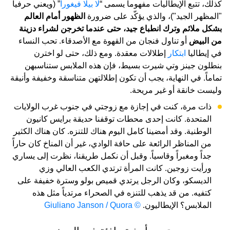
كذلك، تتبع الإيطاليات مفهوماً يسمى “
لا بيلا فيغورا
” (ويعني حرفياً
"المظهر الجيد")، والذي يؤكّد على ضرورة
الظهور أمام العالم
بشكل ملائم وترك انطباع جيد، حتى عندما تخرجن لشراء دزينة
من البيض
أو تناول فنجان من القهوة مع الأصدقاء. تحب النساء
في إيطاليا
ابتكار
إطلالات معقدة. ومع ذلك، حتى لو اخترن
بنطلون جينز وتي شيرت بسيط، فإن هذه الملابس ستناسبهن
تماماً. في النهاية، يجب أن تكون إطلالتهن متناسقة وخفيفة وأنيقة
وليست خانقة أو غير مريحة.
ذات مرة، كنت في إجازة مع زوجتي في جنوب غرب الولايات
المتحدة. كانت إحدى محطات توقفنا حديقة برايس كانيون
الوطنية. وقد أمضينا كامل اليوم هناك للتنزه. كان هناك الكثير
من المناظر الرائعة على حافة الوادي، غير أن المناخ كان حاراً
جداً ومغبراً وقاسياً. وقبل أن نكمل طريقنا، نظرت إلى يساري
ورأيت زوجين. كانت المرأة ترتدي الكعب العالي وزي
الديسكو، وكان الرجل يرتدي قميص بولو وسترة خفيفة على
كتفيه. من قد يذهب للتنزه في الصحراء مرتدياً مثل هذه
الملابس؟ الإيطاليون.
© Giuliano Janson / Quora