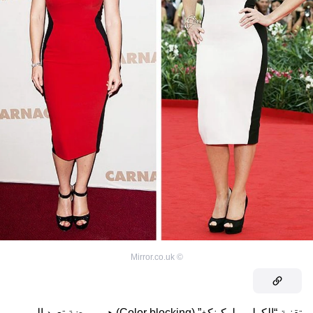
Mirror.co.uk
©
تقنية “الكولور بلوكينكغ” (
Color blocking
) هي موضة تعود إلى