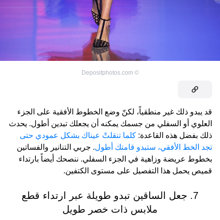
Depositphotos.com
©
قد يبدو ذلك غير منطقياً، لكنّ وضع الخطوط الأفقية على الجزء
العلوي أو السفلي من جسمك يمكنه أن يجعلك تبدين أطول. يحدث
ذلك بفضل هذه القاعدة:
كلما تنقلتْ عيناك بشكل عمودي حتى
تجد الخط الأفقي، ستبدو قامتك أطول
. جربي التنانير والفساتين
بخطوط عريضة وزاهية في الجزء السفلي. ننصحك أيضاً بارتداء
قميص يحمل هذا التفصيل على مستوى الكتفين.
7. جعل الساقين تبدو طويلة عبر ارتداء قطع
ملابس ذات خصر طويل