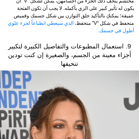
محتشم ينحف ذلك الجزء من أجسامهن، يمكن لشكل “
V
” أن
يكون له تأثير كبير على الزي بأكمله. لا يجب أن تكون الفتحة
عميقة؛ يمكنكِ بالتأكيد خلق التوازن بين شكل جسمك وقميص
متحفظ في شكل “
V
” متحفظ،
الذي سيعطي انطباعاً لجزء علوي
أطول في جسمك.
9. استعمال المطبوعات والتفاصيل الكبيرة لتكبير
أجزاء معينة من الجسم، والصغيرة إن كنت تودين
تنحيفها