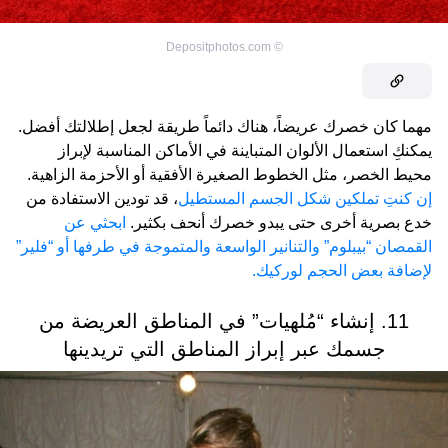
Depositphotos.com
©
مهما كان خصرك عريضاً، هناك دائماً طريقة لجعل إطلالتك أفضل.
يمكنكِ استعمال الألوان المتباينة في الأماكن المناسبة لإبراز
محيط الخصر، مثل الخطوط الصغيرة الأفقية أو الأحزمة الزاهية.
إن كنتِ تملكين شكل الجسم المستطيل
، قد تودين الاستفادة من
خدع بصرية أخرى حتى يبدو خصرك أنحف بكثير.
ابحثي عن
القمصان “بيبلوم” والتنانير الواسعة والمتموجة في طرفها أو “فلير”
لإضافة بعض الحجم لوركيك.
11. إنشاء “مُلهيات” في المناطق العريضة من
جسمك عبر إبراز المناطق التي تريدينها