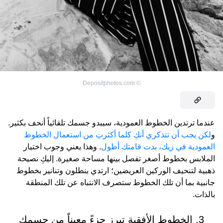
Depositphotos.com
©
عندما ترتدين الخطوط العمودية، سيبدو جسمك تلقائياً أنحف بكثير.
و
لكن يجب أن تتذكري أنكِ كلما أكثرتِ من استعمال الخطوط
العمودية في زيك، بدت قامتك أطول
. وهذا يعني وجوب اختيار
الملابس بخطوط أصغر تفصل بينها مساحة صغيرة. إليكِ نصيحة
ذهبية لتنحيف الوركين العريضين؛ ارتدي بنطلون وتنانير بخطوط
جانبية بما أن تلك الخطوط ستصرف الانتباه عن تلك المنطقة
بالذات.
3. الخطوط الأفقية تبرز جزءً معيناً من جسمك