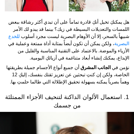
هل يمكنكِ تخيل أنكِ قادرة تماماً على أن تبدي أكثر رشاقة ببعض
اللمسات والتعديلات البسيطة في زيك؟ بينما قد يبدو لك الأمر
شبيهاً بالسحر، إلا أن الأوهام البصرية ليست مجرد أسلوب
للخدع
البصرية
، ولكن يمكن أن تكون أيضاً بمثابة أداة ممتعة وعملية في
الأزياء والموضة. بالاعتماد على التقنية المناسبة والقليل من
الإبداع، يمكنك إنشاء أبعاد متناغمة في أزيائكِ اليومية.
نؤمن في
الجانب المشرق
أن جميع أنواع الأجسام جميلة بطريقتها
الخاصة، ولكن إن كنتِ تبحثين عن تعزيز ثقتك بنفسك، إليكِ 12
وهماً بصرياً يمكنه بسهولة تحقيق الإطلالة التي طالما حلمتِ بها.
1. استعمال الألوان الداكنة لتنحيف الأجزاء الممتلئة
من جسمك