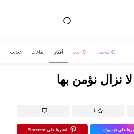
شخصي
جديد
أفكار
إبداعات
عجائب
-
1
رها على فيسبوك
انشرها على Pinterest