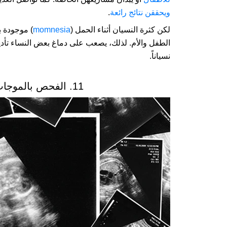
ويحققن نتائج رائعة
.
لكن كثرة النسيان أثناء الحمل (
momnesia
) موجودة ب
الطفل والأم. لذلك، يصعب على دماغ بعض النساء تأد
نسياناً.
11. الفحص بالموجات فوق الصوتية يضر الجنين