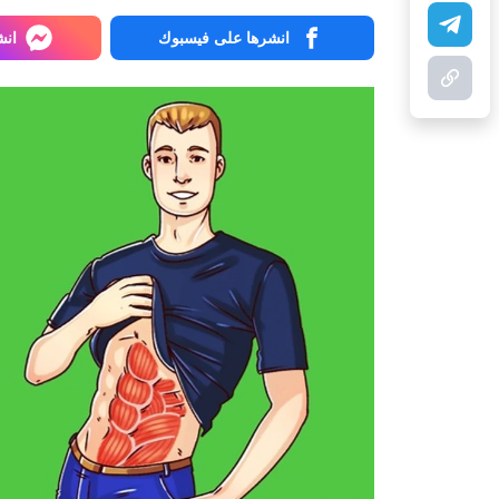
انشرها على فيسبوك
انش