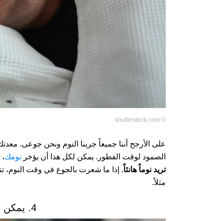
shutterstock.com
©
على الأرجح أننا جميعاً جربنا النوم ونحن جوعى. معدت
الصمود لوقت الفطور. يمكن لكل هذا أن يؤخر
نومك
،
و
تريد نوماً هانئاً
. إذا ما شعرت بالجوع في وقت النوم، تن
مثلاً.
4. يمكن أن تفقد طاقتك.