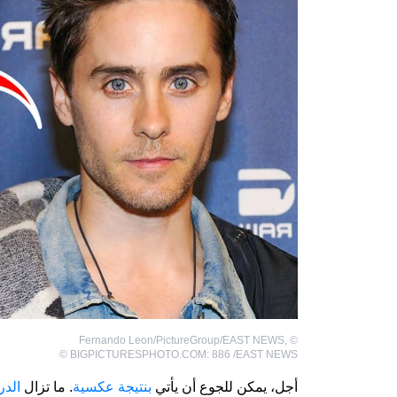
Fernando Leon/PictureGroup/EAST NEWS
,
©
©
BIGPICTURESPHOTO.COM: 886 /EAST NEWS
أجل، يمكن للجوع أن يأتي
بنتيجة عكسية
. ما تزال
الد