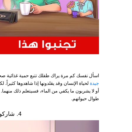
اسأل نفسك كم مرة يراك طفلك تتبع حمية غذائية صح
جيدة
لحياة الإنسان وقد يقلدونها إذا شاهدوها كثيراً.
أو لا يشربون ما يكفي من الماء، فسيتعلم ذلك منهما. ا
طوال حيواتهم.
4. شاركوهم في حيواتهم