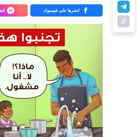
انشرها على فيسبوك
انش