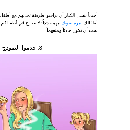
أحياناً ينسى الكبار أن يراقبوا طريقة تحدثهم مع أطف
أطفالك.
نبرة صوتك
مهمة جداً؛ لا تصرخ في أطفالكم و
يجب أن تكون هادئاً ومتفهماً.
3. قدموا النموذج في تناول الطعام الصحي