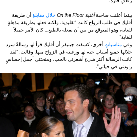
زفافٍ فاره.
بينما أعلنت صاحبة
أغنية On the Floor
خلال مقابلةٍ
أن طريقة
أفليك في طلب الزواج كانت “تقليدية، ولكنه فعلها بطريقة مذهلةٍ
للغاية، وهو المتوقع من بين أن يفعله بالطبع... كان الأمر جميلاً
للغاية”.
وفي
مناسباتٍ
أخرى، كشفت جينيفر أن أفليك قرأ لها رسالةً سرد
خلالها جميع أسباب حبه لها ورغبته في الزواج منها. وقالت: “لقد
كانت الرسالة أكثر شيءٍ أشعرني بالحب، ومنحتني أجمل إحساسٍ
راودني في حياتي”.