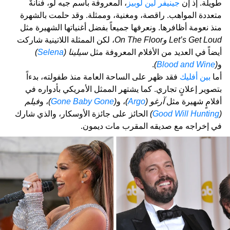
طويلة. إذ إن
جينيفر لين لوبيز
، المعروفة باسم جيه لو، فنانةٌ
متعددة المواهب. راقصة، ومغنية، وممثلة. وقد حلمت بالشهرة
منذ نعومة أظافرها. ونعرفها جميعاً بفضل أغنياتها الشهيرة مثل
Let’s Get Loud
وOn The Floor
، لكن الممثلة اللاتينية شاركت
أيضاً في العديد من الأفلام المعروفة مثل
سيلينا (
Selena
)
و
(
Blood and Wine
)
.
أما
بين أفليك
فقد ظهر على الساحة العامة منذ طفولته، بدءاً
بتصوير إعلانٍ تجاري. كما يشتهر الممثل الأمريكي بأدواره في
أفلامٍ شهيرة مثل
آرغو (
Argo
)
، و
(
Gone Baby Gone
)
، و
فيلم
(
Good Will Hunting
)
الحائز على جائزة الأوسكار، والذي شارك
في إخراجه مع صديقه المقرب مات ديمون.