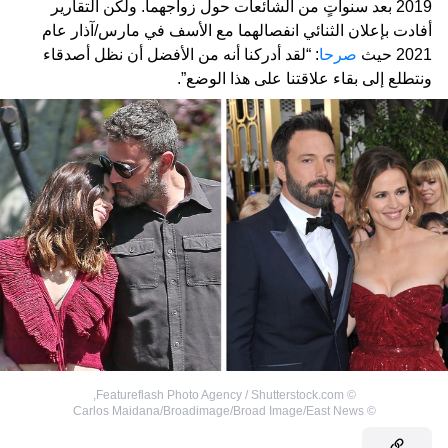
2019 بعد سنواتٍ من الشائعات حول زواجهما. ولكن التقارير
أفادت بإعلان الثنائي انفصالهما مع الأسف في مارس/آذار عام
2021 حيث
صرحا
: “لقد أدركنا أنه من الأفضل أن نظل أصدقاء
ونتطلع إلى بقاء علاقتنا على هذا الوضع”.
,
Featureflash Photo Agency / Shutterstock.com
©
Carlos Maidana/Broadimage/Broad Image/East News
©