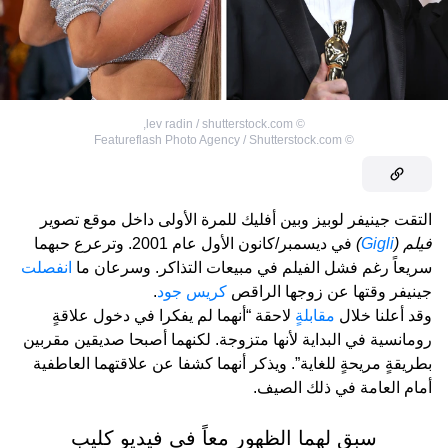
,
lev radin / shutterstock.com
©
Featureflash Photo Agency / Shutterstock.com
©
التقت جينيفر لوبيز وبين أفليك للمرة الأولى داخل موقع تصوير
فيلم (
Gigli
)
في ديسمبر/كانون الأول عام 2001. وترعرع حبهما
سريعاً رغم فشل الفيلم في مبيعات التذاكر. وسرعان ما
انفصلت
جينيفر وقتها عن زوجها الراقص
كريس جود
.
وقد أعلنا خلال
مقابلةٍ
لاحقة “أنهما لم يفكرا في دخول علاقةٍ
رومانسية في البداية لأنها متزوجة. لكنهما أصبحا صديقين مقربين
بطريقةٍ مريحةٍ للغاية”. ويذكر أنهما كشفا عن علاقتهما العاطفية
أمام العامة في ذلك الصيف.
سبق لهما الظهور معاً في فيديو كليب