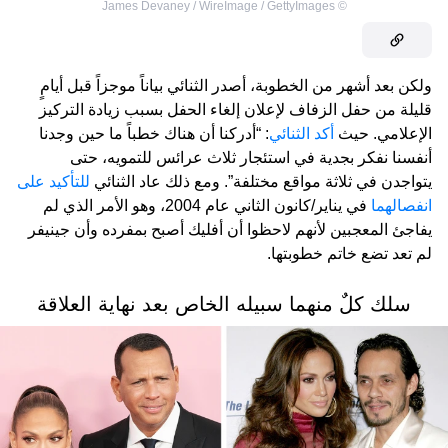
James Devaney / WireImage / GettyImages
©
ولكن بعد أشهر من الخطوبة، أصدر الثنائي بياناً موجزاً قبل أيامٍ
قليلة من حفل الزفاف لإعلان إلغاء الحفل بسبب زيادة التركيز
الإعلامي. حيث
أكد الثنائي
: “أدركنا أن هناك خطباً ما حين وجدنا
أنفسنا نفكر بجدية في استئجار ثلاث عرائس للتمويه، حتى
يتواجدن في ثلاثة مواقع مختلفة”. ومع ذلك عاد الثنائي
للتأكيد على
انفصالهما
في يناير/كانون الثاني عام 2004، وهو الأمر الذي لم
يفاجئ المعجبين لأنهم لاحظوا أن أفليك أصبح بمفرده وأن جينيفر
لم تعد تضع خاتم خطوبتها.
سلك كلٌ منهما سبيله الخاص بعد نهاية العلاقة