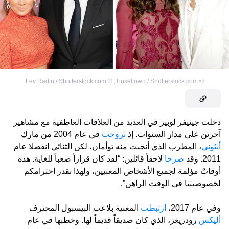
Lev Radin / Shutterstock.com
©
,
Tinseltown / Shutterstock.com
©
دخلت جينيفر لوبيز في العديد من العلاقات العاطفية مع مشاهير
آخرين على مدار السنوات. إذ
تزوجت
في عام 2004 من مارك
أنثوني
، المطرب الذي أنجبت منه توأمان، لكن الثنائي انفصلا عام
2011. وقد
صرحا
لاحقاً قائلين: “لقد كان قراراً صعباً للغاية. هذه
أوقاتٌ مؤلمة لجميع الأشخاص المعنيين، ولهذا نقدر احترامكم
لخصوصيتنا في الوقت الراهن”.
وفي عام 2017،
ارتبطت
المغنية بلاعب البيسبول المحترف
أليكس
رودريغز، الذي كان صديقاً قديماً لها. وخطبها في عام