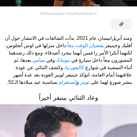
AP/Associated Press/East News
©
ومنذ أبريل/نيسان عام 2021، بدأت الشائعات في الانتشار حول أن
أفليك وجينيفر
يقضيان الوقت معاً
داخل منزلها في لوس أنجلوس،
لكنهما أنكرا الأمر زاعمين أنهما مجرد أصدقاء. ومع ذلك رصدهما
المصورون معاً داخل سيارةٍ في
مونتانا
، وفي
ميامي
بعدها، ثم
أثناء التمشية في شوارع
كاليفورنيا
. وكشف الثنائي عن عودة
علاقتهما أمام العامة، لتؤكد جينيفر لوبيز العودة بعد عدة أشهر
بنشر صورةٍ لهما على
تويتر
و
إنستغرام
بمناسبة عيد ميلادها الـ52.
وعاد الثنائي بينيفر أخيراً