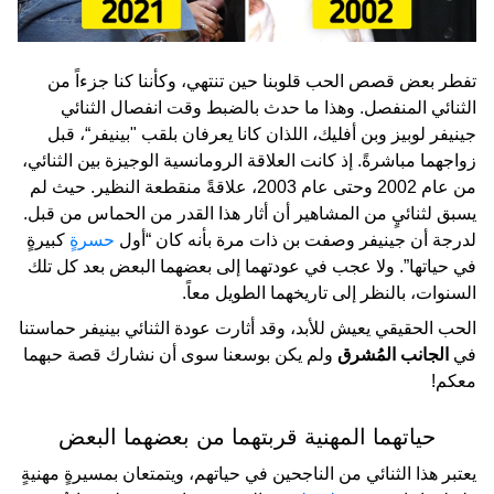
تفطر بعض قصص الحب قلوبنا حين تنتهي، وكأننا كنا جزءاً من
الثنائي المنفصل. وهذا ما حدث بالضبط وقت انفصال الثنائي
جينيفر لوبيز وبن أفليك، اللذان كانا يعرفان بلقب "بينيفر“، قبل
زواجهما مباشرةً. إذ كانت العلاقة الرومانسية الوجيزة بين الثنائي،
من عام 2002 وحتى عام 2003، علاقةً منقطعة النظير. حيث لم
يسبق لثنائيٍ من المشاهير أن أثار هذا القدر من الحماس من قبل.
لدرجة أن جينيفر وصفت بن ذات مرة بأنه كان “أول
حسرةٍ
كبيرةٍ
في حياتها”. ولا عجب في عودتهما إلى بعضهما البعض بعد كل تلك
السنوات، بالنظر إلى تاريخهما الطويل معاً.
الحب الحقيقي يعيش للأبد، وقد أثارت عودة الثنائي بينيفر حماستنا
في
الجانب المُشرق
ولم يكن بوسعنا سوى أن نشارك قصة حبهما
معكم!
حياتهما المهنية قربتهما من بعضهما البعض
يعتبر هذا الثنائي من الناجحين في حياتهم، ويتمتعان بمسيرةٍ مهنيةٍ