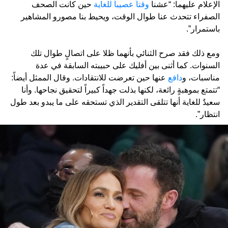
الإعلام عليهما: “عشنا
وقتاً عصيباً للغاية
حين كانت الصحف
الصفراء تتحدث عنا طوال الوقت، ويحيط بنا مصورو المشاهير
باستمرار”.
ومع ذلك فقد صرح الثنائي بأنهما ظلا على اتصالٍ طوال تلك
السنوات. كما أثنى بين أفليك على حبيبته السابقة في عدة
مناسبات، و
دافع
عنها حين تعرضت للانتقادات. وقال الممثل أيضاً:
“تتمتع بموهبةٍ رائعة، لكنها بذلت جهداً كبيراً لتحقيق نجاحها. وأنا
سعيدٌ للغاية أنها تتلقى التقدير الذي تستحقه على ما يبدو بعد طول
انتظار”.