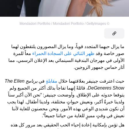
Mondadori Portfolio / Mondadori Portfolio / GettyImages
©
ما يزال حبهما المتجدد قوياً، وما يزال المصورون يلتقطون لهما
صور خاصة وقد
ظهر الثنائي على السجادة الحمراء
معاً للمرة
الأولى في مهرجان البندقية السينمائي بعد الإعلان الرسمي، مما
أثار حماس جمهور الزوجين.
حيث اعترفت جينيفر بعلاقتهما خلال
مقابلةٍ
في
برنامج
The Ellen
DeGeneres Show
، قائلةً إنهما تفاجأ بذلك أكثر من الجميع ولم
يتوقعا حدوثه على الإطلاق. وأوضحت جينيفر: “نحن الآن أكبر سناً
ولدينا خبرةٌ أكبر، ونعيش حيواتٍ مختلفة، ولدينا أطفال. لهذا يجب
أن نكون شديدي الوعي بهذه الأمور. ونحن محصنون للغاية لأننا
نعيش في وقتٍ مميزٍ للغاية من حياتنا جميعاً”.
هل تؤمن بإمكانية إعادة إحياء الحب الحقيقي بعد مرور كل هذه