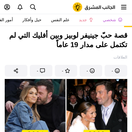
شخصي
جديد
علم النفس
حيل وأفكار
أمور الف
قصة حبّ جينيفر لوبيز وبين أفليك التي لم
تكتمل على مدار 19 عاماً
العلاقات
-
-
-
-