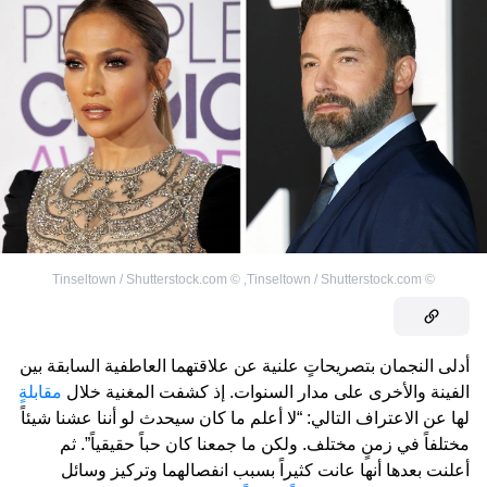
Tinseltown / Shutterstock.com
©
,
Tinseltown / Shutterstock.com
©
أدلى النجمان بتصريحاتٍ علنية عن علاقتهما العاطفية السابقة بين
الفينة والأخرى على مدار السنوات. إذ كشفت المغنية خلال
مقابلةٍ
لها عن الاعتراف التالي: “لا أعلم ما كان سيحدث لو أننا عشنا شيئاً
مختلفاً في زمنٍ مختلف. ولكن ما جمعنا كان حباً حقيقياً”. ثم
أعلنت بعدها أنها عانت كثيراً بسبب انفصالهما وتركيز وسائل