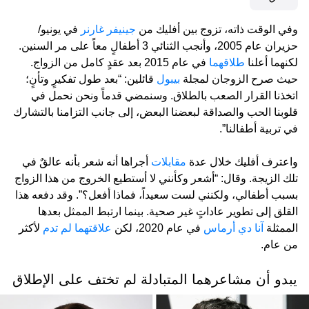
وفي الوقت ذاته، تزوج بين أفليك من
جينيفر غارنر
في يونيو/
حزيران عام 2005، وأنجب الثنائي 3 أطفالٍ معاً على مر السنين.
لكنهما أعلنا
طلاقهما
في عام 2015 بعد عقدٍ كامل من الزواج.
حيث صرح الزوجان لمجلة
بيبول
قائلين: “بعد طول تفكيرٍ وتأنٍ؛
اتخذنا القرار الصعب بالطلاق. وسنمضي قدماً ونحن نحمل في
قلوبنا الحب والصداقة لبعضنا البعض، إلى جانب التزامنا بالتشارك
في تربية أطفالنا”.
واعترف أفليك خلال عدة
مقابلات
أجراها أنه شعر بأنه عالقٌ في
تلك الزيجة. وقال: “أشعر وكأنني لا أستطيع الخروج من هذا الزواج
بسبب أطفالي، ولكنني لست سعيداً، فماذا أفعل؟”. وقد دفعه هذا
القلق إلى تطوير عاداتٍ غير صحية. بينما ارتبط الممثل بعدها
الممثلة
آنا دي أرماس
في عام 2020، لكن
علاقتهما لم تدم
لأكثر
من عام.
يبدو أن مشاعرهما المتبادلة لم تختف على الإطلاق