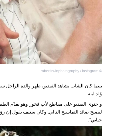
robertirwinphotography / Instagram
©
بينما كان الشاب يشاهد الفيديو، ظهر والده الراحل
وُلد ابنه.
واحتوى الفيديو على مقاطع لأب فخور وهو يقدّم الطفل
ليصبح صائد التماسيح التالي. وكان ستيف يقول إن رؤي
حياتي”.