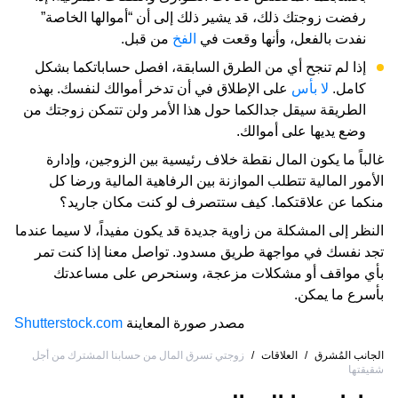
رفضت زوجتك ذلك، قد يشير ذلك إلى أن “أموالها الخاصة”
نفدت بالفعل، وأنها وقعت في
الفخ
من قبل.
إذا لم تنجح أي من الطرق السابقة، افصل حساباتكما بشكل
كامل.
لا بأس
على الإطلاق في أن تدخر أموالك لنفسك. بهذه
الطريقة سيقل جدالكما حول هذا الأمر ولن تتمكن زوجتك من
وضع يديها على أموالك.
غالباً ما يكون المال نقطة خلاف رئيسية بين الزوجين، وإدارة
الأمور المالية تتطلب الموازنة بين الرفاهية المالية ورضا كل
منكما عن علاقتكما. كيف ستتصرف لو كنت مكان جاريد؟
النظر إلى المشكلة من زاوية جديدة قد يكون مفيداً، لا سيما عندما
تجد نفسك في مواجهة طريق مسدود. تواصل معنا إذا كنت تمر
بأي مواقف أو مشكلات مزعجة، وسنحرص على مساعدتك
بأسرع ما يمكن.
مصدر صورة المعاينة
Shutterstock.com
الجانب المُشرق
/
العلاقات
/
زوجتي تسرق المال من حسابنا المشترك من أجل
شقيقتها