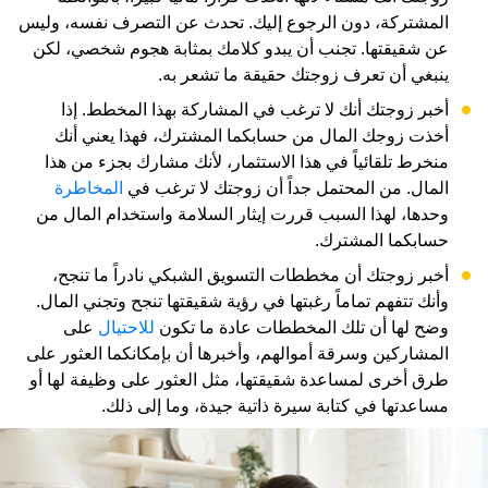
المشتركة، دون الرجوع إليك. تحدث عن التصرف نفسه، وليس
عن شقيقتها. تجنب أن يبدو كلامك بمثابة هجوم شخصي، لكن
ينبغي أن تعرف زوجتك حقيقة ما تشعر به.
أخبر زوجتك أنك لا ترغب في المشاركة بهذا المخطط. إذا
أخذت زوجك المال من حسابكما المشترك، فهذا يعني أنك
منخرط تلقائياً في هذا الاستثمار، لأنك مشارك بجزء من هذا
المال. من المحتمل جداً أن زوجتك لا ترغب في
المخاطرة
وحدها، لهذا السبب قررت إيثار السلامة واستخدام المال من
حسابكما المشترك.
أخبر زوجتك أن مخططات التسويق الشبكي نادراً ما تنجح،
وأنك تتفهم تماماً رغبتها في رؤية شقيقتها تنجح وتجني المال.
وضح لها أن تلك المخططات عادة ما تكون
للاحتيال
على
المشاركين وسرقة أموالهم، وأخبرها أن بإمكانكما العثور على
طرق أخرى لمساعدة شقيقتها، مثل العثور على وظيفة لها أو
مساعدتها في كتابة سيرة ذاتية جيدة، وما إلى ذلك.