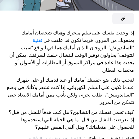
إذا وجدت نفسك على سلم متحرك وهناك شخصان أمامك
يمنعونك من المرور، فربما تكون قد علقت في
تقنية
“الساندويش”. الزوجان اللذان أمامك هما في الواقع “سبب
لتتوقف” يحاولون توفير الوقت للنشال خلفك لسرقتك. يمكن أن
يحدث هذا عادة في مراكز التسوق أو المطارات أو الأسواق أو
محطات القطار.
لتجنب ذلك، ضع حقيبتك أمامك أو عند قدميك أو على ظهرك
عندما تكون على السلم الكهربائي. إذا كنت تشعر وكأنك في وضع
"الساندويتش"، اطلب بحزم، ولكن بأدب ممن أمامك الابتعاد حتى
تتمكن من المرور.
كيف تحمي نفسك من النشالين؟ هل كنت هدفاً للنشل من قبل؟
إذا تعرضت للنشل من قبل، ما هي الحيلة التي استخدموها
للحصول على متعلقاتك؟ وهل ألقي القبض عليهم؟
الجانب المُشرق
/
حيل وأفكار
/
10 حيل لحماية نفسك من النشّالين