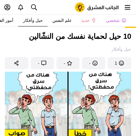
شخصي
جديد
علم النفس
حيل وأفكار
أمور الف
10 حيل لحماية نفسك من النشّالين
حيل وأفكار
-
-
-
1