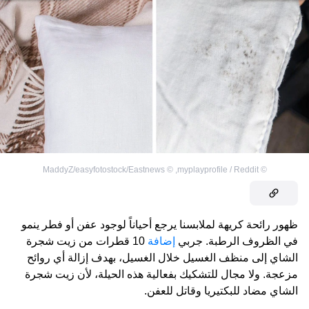
MaddyZ/easyfotostock/Eastnews
©
,
myplayprofile / Reddit
©
ظهور رائحة كريهة لملابسنا يرجع أحياناً لوجود عفن أو فطر ينمو
في الظروف الرطبة. جربي
إضافة
10 قطرات من زيت شجرة
الشاي إلى منظف الغسيل خلال الغسيل، بهدف إزالة أي روائح
مزعجة. ولا مجال للتشكيك بفعالية هذه الحيلة، لأن زيت شجرة
الشاي مضاد للبكتيريا وقاتل للعفن.