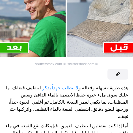
shutterstock.com
©
,
shutterstock.com
©
هذه طريقة سهلة وفعالة و
لا تتطلب جهداً يذكر
لتنظيف قبعاتك. ما
عليك سوى ملء عبوة حفظ الأطعمة بالماء الدافئ وبعض
المنظفات، بما يكفي لغمر القبعة بالكامل. ثم أغلقي العبوة جيداً،
ورجيها لبضع دقائق. اشطفي القبعة بالماء النظيف، واتركيها حتى
تجف.
أما إذا كنت تفضلين التنظيف العميق، فبإمكانك نقع القبعة في ماء
دافئ ومنظف طوال الليل، قبل تكرار الخطوات المذكورة أعلاه.