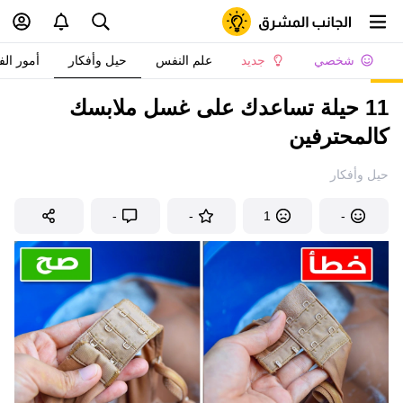
شخصي
جديد
علم النفس
حيل وأفكار
أمور الف
11 حيلة تساعدك على غسل ملابسك
كالمحترفين
حيل وأفكار
-
-
1
-