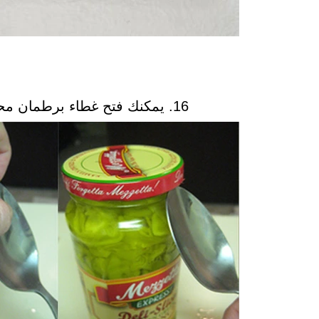
16. يمكنك فتح غطاء برطمان محكم باستعمال ملعقة كبيرة بكل سهولة.