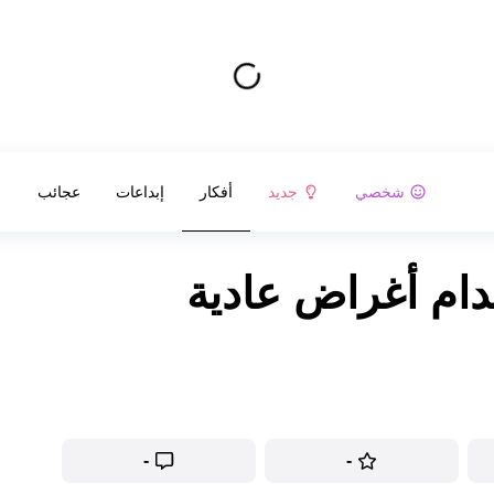
شخصي
جديد
أفكار
إبداعات
عجائب
خدام أغراض عادية
-
-