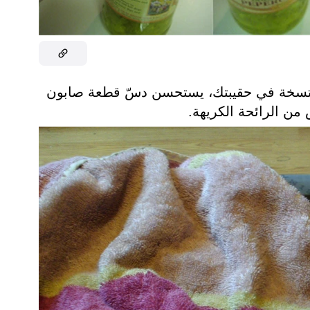
 متسخة في حقيبتك، يستحسن دسّ قطعة صابون
من الرائحة الكريهة.