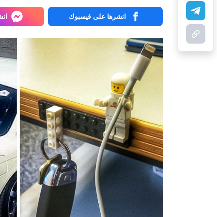
انشرها على فيسبوك
انش