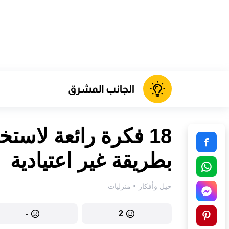
18 فكرة رائعة لاست
بطريقة غير اعتيادية
·
حيل وأفكار
منزليات
-
2