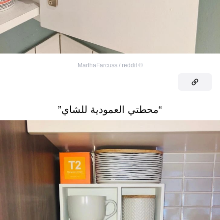
MarthaFarcuss / reddit
©
“محطتي العمودية للشاي”