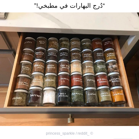
“دُرج البهارات في مطبخي!”
_princess_sparkle / reddit
©