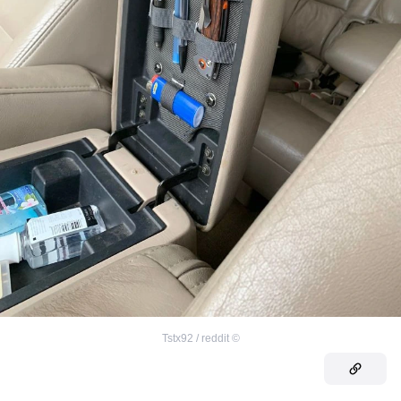
Tstx92 / reddit
©