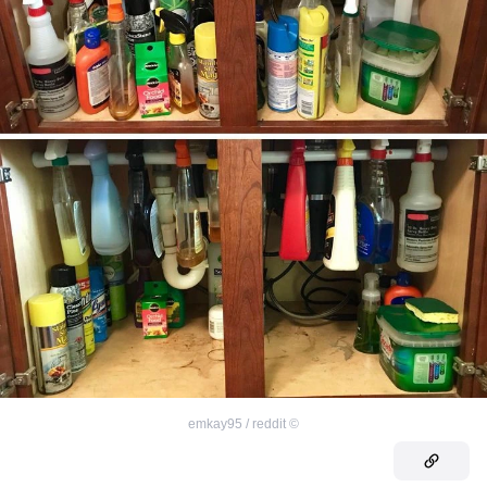
emkay95 / reddit
©