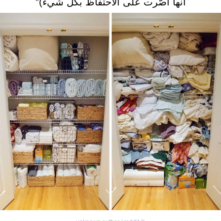
أنها أصّرت على الاحتفاظ بكل شيء)”