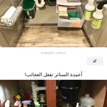
emkay95 / reddit
©
أعمدة الستائر تفعل العجائب!