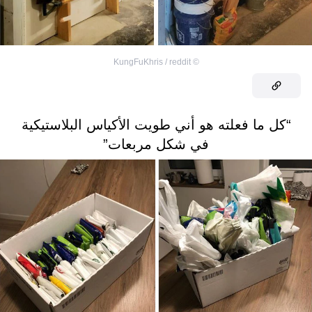
KungFuKhris / reddit
©
“كل ما فعلته هو أني طويت الأكياس البلاستيكية
في شكل مربعات”