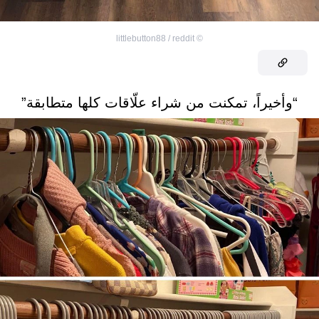
littlebutton88 / reddit
©
“وأخيراً، تمكنت من شراء علّاقات كلها متطابقة”