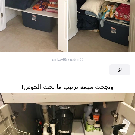
emkay95 / reddit
©
“ونجحت مهمة ترتيب ما تحت الحوض!”