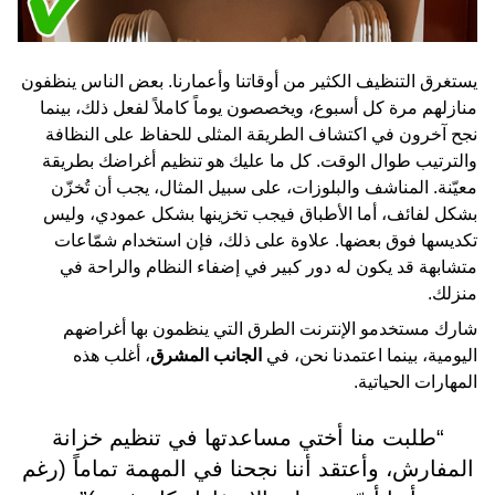
يستغرق التنظيف الكثير من أوقاتنا وأعمارنا. بعض الناس ينظفون
منازلهم مرة كل أسبوع، ويخصصون يوماً كاملاً لفعل ذلك، بينما
نجح آخرون في اكتشاف الطريقة المثلى للحفاظ على النظافة
والترتيب طوال الوقت. كل ما عليك هو تنظيم أغراضك بطريقة
معيّنة. المناشف والبلوزات، على سبيل المثال، يجب أن تُخزّن
بشكل لفائف، أما الأطباق فيجب تخزينها بشكل عمودي، وليس
تكديسها فوق بعضها. علاوة على ذلك، فإن استخدام شمّاعات
متشابهة قد يكون له دور كبير في إضفاء النظام والراحة في
منزلك.
شارك مستخدمو الإنترنت الطرق التي ينظمون بها أغراضهم
اليومية، بينما اعتمدنا نحن، في
الجانب المشرق
، أغلب هذه
المهارات الحياتية.
“طلبت منا أختي مساعدتها في تنظيم خزانة
المفارش، وأعتقد أننا نجحنا في المهمة تماماً (رغم