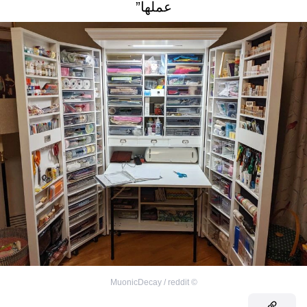
عملها”
MuonicDecay / reddit
©