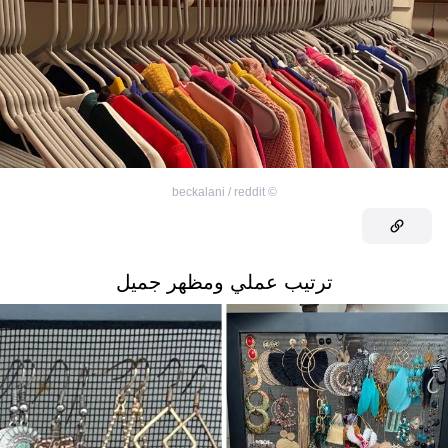
beckalani / reddit
©
ترتيب عملي ومظهر جميل