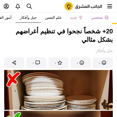
شخصي
جديد
علم النفس
حيل وأفكار
أمور الف
20+ شخصاً نجحوا في تنظيم أغراضهم
بشكل مثالي
حيل وأفكار
-
-
-
-