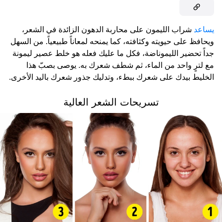
يساعد
شراب الليمون على محاربة الدهون الزائدة في الشعر،
ويحافظ على حيويته وكثافته، كما يمنحه لمعاناً طبيعياً. من السهل
جداً تحضير الليموناضة، فكل ما عليك فعله هو خلط عصير ليمونة
مع لترٍ واحد من الماء، ثم شطف شعرك به. يوصى بصبّ هذا
الخليط بيدك على شعرك ببطء، وتدليك جذور شعرك باليد الأخرى.
تسريحات الشعر العالية