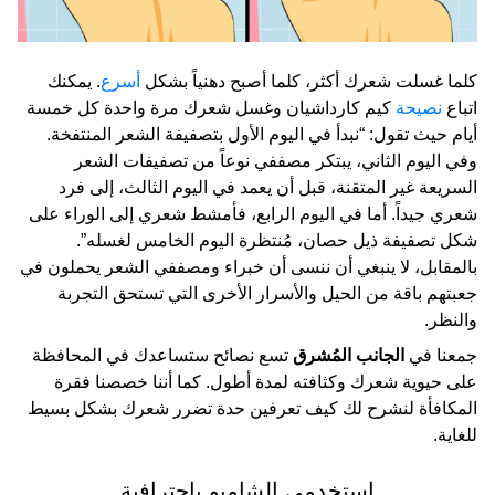
كلما غسلت شعرك أكثر، كلما أصبح دهنياً بشكل
أسرع
. يمكنك
اتباع
نصيحة
كيم كارداشيان وغسل شعرك مرة واحدة كل خمسة
أيام حيث تقول: “نبدأ في اليوم الأول بتصفيفة الشعر المنتفخة.
وفي اليوم الثاني، يبتكر مصففي نوعاً من تصفيفات الشعر
السريعة غير المتقنة، قبل أن يعمد في اليوم الثالث، إلى فرد
شعري جيداً. أما في اليوم الرابع، فأمشط شعري إلى الوراء على
شكل تصفيفة ذيل حصان، مُنتظرة اليوم الخامس لغسله”.
بالمقابل، لا ينبغي أن ننسى أن خبراء ومصففي الشعر يحملون في
جعبتهم باقة من الحيل والأسرار الأخرى التي تستحق التجربة
والنظر.
جمعنا في
الجانب المُشرق
تسع نصائح ستساعدك في المحافظة
على حيوية شعرك وكثافته لمدة أطول. كما أننا خصصنا فقرة
المكافأة لنشرح لك كيف تعرفين حدة تضرر شعرك بشكل بسيط
للغاية.
استخدمي الشامبو باحترافية