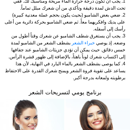
يجب أن تكون درجة حرارة الماء مريحة ومناسبك لك. قفي
تحت الدش لمدة دقيقة وتأكدي من أن شعرك مبلل تماماً.
ضعي بعض الشامبو (بحيث يكون بحجم عملة معدنية كبيرة)
على يديك وافكريهما معاً. ثم ضعي الشامبو بحركة دائرية من أعلى
رأسك إلى أسفله.
يجب أن يستغرق شطف الشامبو عن شعرك وقتاً أطول من
وضعه. إذ يوصي
خبراء الشعر
بشطف الشعر من الشامبو لمدة
خمس دقائق. حيث يمكن أن تؤدي جزيئات الشامبو عند جفافها
إلى اكتساب شعرك لوناً باهتاً، بالإضافة إلى ظهور قشرة الرأس.
كما يوصى بشطف الشعر بالماء البارد في النهاية، لأن هذا
يساعد على تقوية فروة الشعر ويمنح شعرك القدرة على الاحتفاظ
برطوبته ولمعانه بدرجة أكبر.
برنامج يومي لتسريحات الشعر