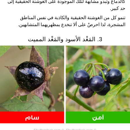
كالدماغ وتبدو مشابهة لتلك الموجودة على الغوشنة الحقيقية إلى
حد كبير.
تنمو كل من الغوشنة الحقيقية والكاذبة في نفس المناطق
المشجرة، لذا احرصْ على ألا تنخدع بمظهريهما المتشابهين.
3. المَغْد الأسود والمَغْد المميت