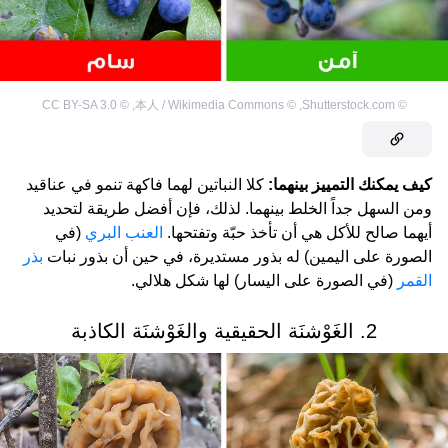
CC BY-SA 3.0
©
,
本人 / Wikimedia Commons
©
,
Shutterstock.com
©
كيف يمكنك التمييز بينهما:
كلا النباتين لهما فاكهة تنمو في عناقيد
ومن السهل جداً الخلط بينهما. لذلك، فإن أفضل طريقة لتحديد
أيهما صالح للأكل هي أن تأخذ حبّة وتفتحها.
العنب البري
(في
الصورة على اليمين) له بذور مستديرة، في حين أن بذور نبات
بذر
القمر
(في الصورة على اليسار) لها شكل هلالي.
2. الغَوْشنَة الحقيقية والغَوْشنَة الكاذبة