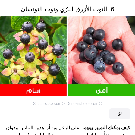
6. التوت الأزرق البرّي وتوت التوتسان
Shutterstock.com
©
,
Depositphotos.com
©
كيف يمكنك التمييز بينهما:
على الرغم من أن هذين النباتين يبدوان
متشابهين جداً، يمكنك التمييز بينهما من خلال اللون. يكون لون