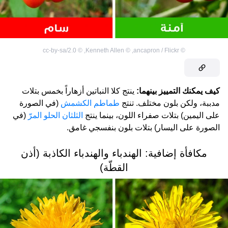
cc-by-sa/2.0
©
,
Kenneth Allen
©
,
ancapron / Flickr
©
كيف يمكنك التمييز بينهما:
ينتج كلا النباتين أزهاراً بخمس بتلات
مدببة، ولكن بلون مختلف. تنتج
طماطم الكشمش
(في الصورة
على اليمين) بتلات صفراء اللون، بينما ينتج
الثلثان الحلو المرّ
(في
الصورة على اليسار) بتلات بلون بنفسجي غامق.
مكافأة إضافية: الهندباء والهندباء الكاذبة (أذن
القطّة)