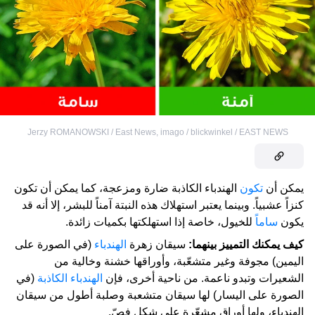
Jerzy ROMANOWSKI / East News
,
imago / blickwinkel / EAST NEWS
يمكن أن
تكون
الهندباء الكاذبة ضارة ومزعجة، كما يمكن أن تكون
كنزاً عشبياً. وبينما يعتبر استهلاك هذه النبتة آمناً للبشر، إلا أنه قد
يكون
ساماً
للخيول، خاصة إذا استهلكتها بكميات زائدة.
كيف يمكنك التمييز بينهما:
سيقان زهرة
الهندباء
(في الصورة على
اليمين) مجوفة وغير متشعّبة، وأوراقها خشنة وخالية من
الشعيرات وتبدو ناعمة. من ناحية أخرى، فإن
الهندباء الكاذبة
(في
الصورة على اليسار) لها سيقان متشعبة وصلبة أطول من سيقان
الهندباء، ولها أوراق مشعّرة على شكل فصّ.