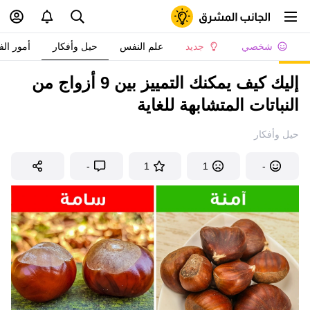
شخصي
جديد
علم النفس
حيل وأفكار
أمور الف
إليك كيف يمكنك التمييز بين 9 أزواج من
النباتات المتشابهة للغاية
حيل وأفكار
-
1
1
-