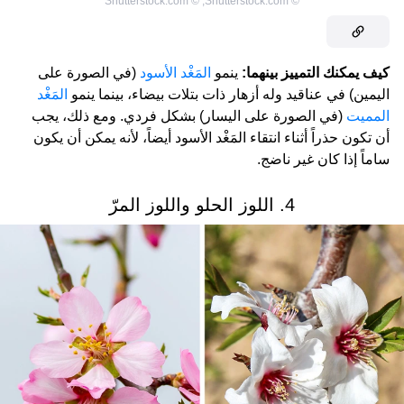
Shutterstock.com
©
,
Shutterstock.com
©
كيف يمكنك التمييز بينهما:
ينمو
المَغْد الأسود
(في الصورة على
اليمين) في عناقيد وله أزهار ذات بتلات بيضاء، بينما ينمو
المَغْد
المميت
(في الصورة على اليسار) بشكل فردي. ومع ذلك، يجب
أن تكون حذراً أثناء انتقاء المَغْد الأسود أيضاً، لأنه يمكن أن يكون
ساماً إذا كان غير ناضج.
4. اللوز الحلو واللوز المرّ