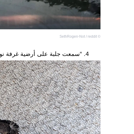
SethRogen-Not / reddit
©
4. “سمعت جلبة على أرضية غرفة نومي واستيقظت لأجد هذا الصغير كما ترون”