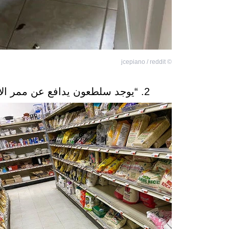
jcepiano / reddit
©
2. “يوجد سلطعون يدافع عن ممر الأرز في المتجر الأسيوي المحلي في بلدتي”