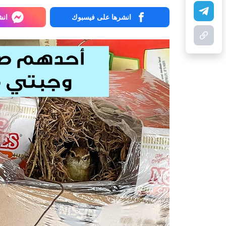
انشرها على فيسبوك
انش