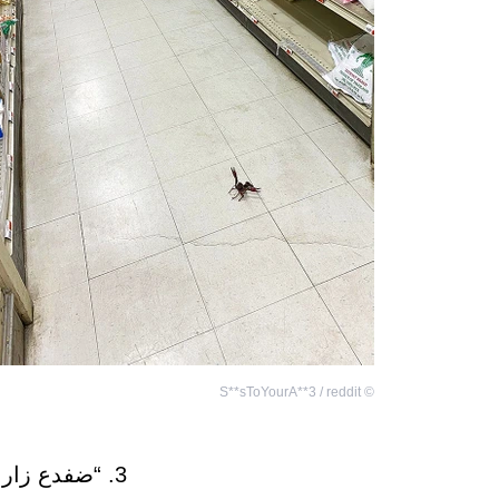
S**sToYourA**3 / reddit
©
3. “ضفدع زار سيارتي ليلة الأمس”