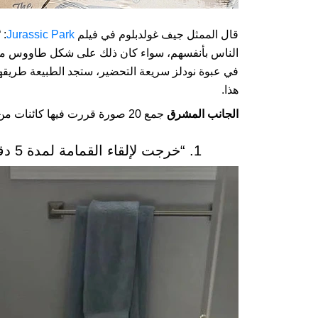
قال الممثل جيف غولدبلوم في فيلم
Jurassic Park
: 
الناس بأنفسهم، سواء كان ذلك على شكل طاووس مخا
في عبوة نودلز سريعة التحضير، ستجد الطبيعة طريقها 
هذا.
الجانب المشرق
جمع 20 صورة قررت فيها كائنات من الطبيعة زيارة البشر والكشف عن وجودها لهم.
1. “خرجت لإلقاء القمامة لمدة 5 دقائق وعدت لأجد هذا المتطفل في منزلي”