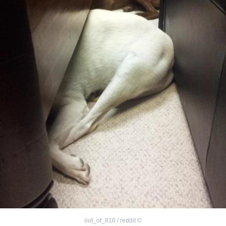
out_of_816 / reddit
©