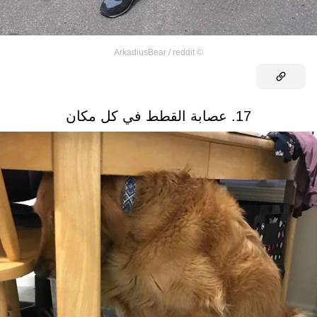
ArkadiusBear / reddit
©
17. عصابة القطط في كل مكان