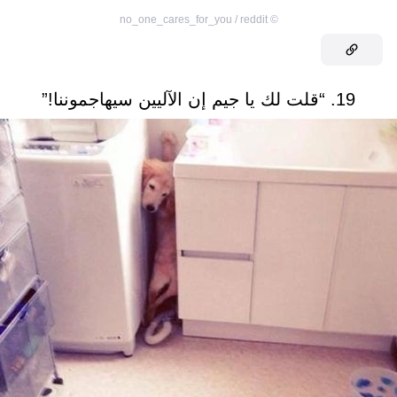
no_one_cares_for_you / reddit
©
19. “قلت لك يا جيم إن الآليين سيهاجموننا!”