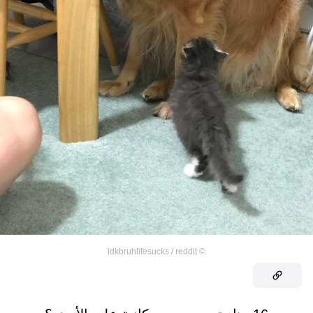
idkbruhlifesucks / reddit
©