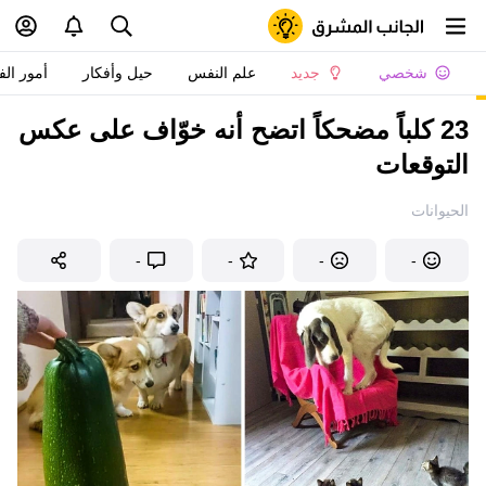
شخصي
جديد
علم النفس
حيل وأفكار
أمور الف
23 كلباً مضحكاً اتضح أنه خوّاف على عكس
التوقعات
الحيوانات
-
-
-
-