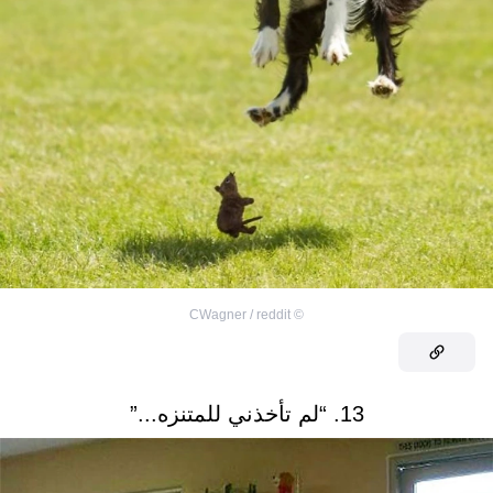
CWagner / reddit
©
13. “لم تأخذني للمتنزه...”