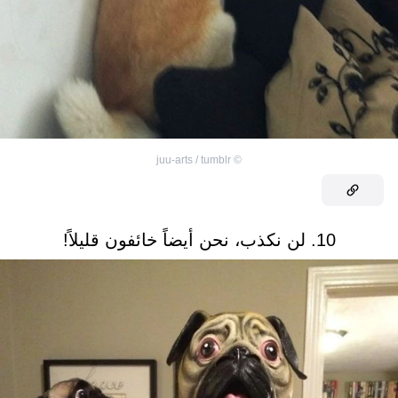
juu-arts / tumblr
©
10. لن نكذب، نحن أيضاً خائفون قليلاً!