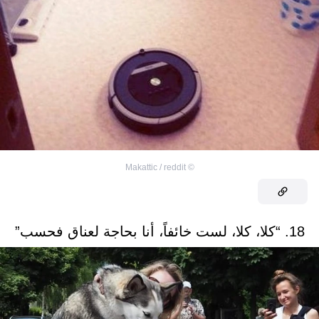
Makattic / reddit
©
18. “كلا، كلا، لست خائفاً، أنا بحاجة لعناق فحسب”