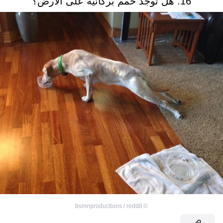
16. هل توجد حمم بركانية على الأرض؟
bsmnproductions / reddit
©