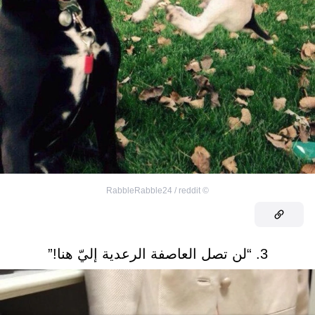
RabbleRabble24 / reddit
©
3. “لن تصل العاصفة الرعدية إليّ هنا!”