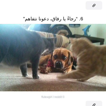
6. “رجاءً يا رفاق، دعونا نتفاهم”
flutexgirl / reddit
©