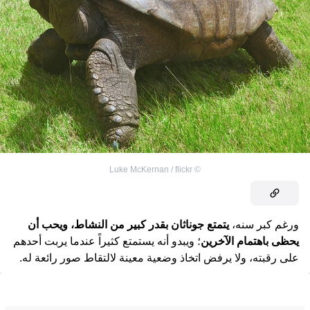
Luke McKernan / flickr
©
ورغم كبر سنه،
يتمتع جوناثان بقدر كبير من النشاط، ويحب أن
يحظى باهتمام الآخرين
؛ ويبدو أنه يستمتع كثيراً عندما يربت أحدهم
على رقبته، ولا يرفض اتخاذ وضعية معينة لالتقاط صور رائعة له.