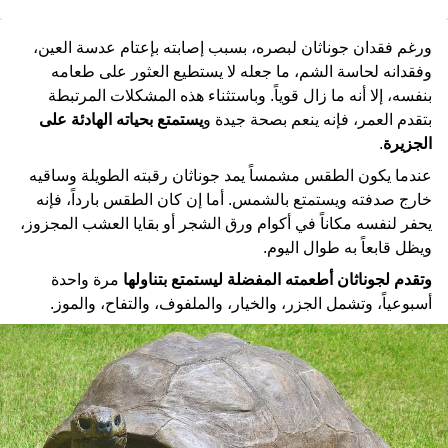
ورغم فقدان جوناثان لبصره، بسبب إصابته بإعتام عدسة العين،
وفقدانه لحاسة الشم، ما جعله لا يستطيع العثور على طعامه
بنفسه، إلا أنه ما زال قوياً. وباستثناء هذه المشكلات المرتبطة
بتقدم العمر، فإنه ينعم بصحة جيدة و
يستمتع بحياته الهادئة على
الجزيرة
.
عندما يكون الطقس مشمساً يمد جوناثان رقبته الطويلة وساقيه
خارج صدفته ويستمتع بالشمس. أما إن كان الطقس بارداً، فإنه
يحفر لنفسه مكاناً في أكوام ورق الشجر أو بقايا العشب المجزوز،
ويظل قابعاً به طوال اليوم.
وتقدم لجوناثان أطعمته المفضلة ليستمتع بتناولها
مرة واحدة
أسبوعياً، وتشمل الجزر، والخيار، والملفوف، والتفاح، والموز.