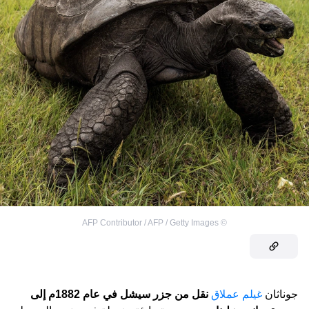
AFP Contributor / AFP / Getty Images
©
جوناثان
غيلم عملاق
نقل من جزر سيشل في عام 1882م إلى