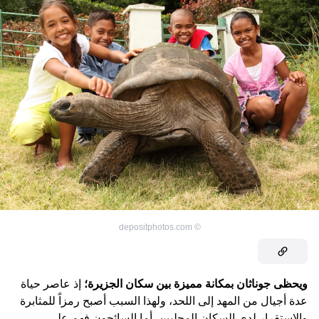
depositphotos.com
©
ويحظى جوناثان بمكانة مميزة بين سكان الجزيرة؛
إذ عاصر حياة
عدة أجيال من المهد إلى اللحد، ولهذا السبب أصبح رمزاً للمثابرة
والاستقرار لدى السكان المحليين. أما السائحون فهم على